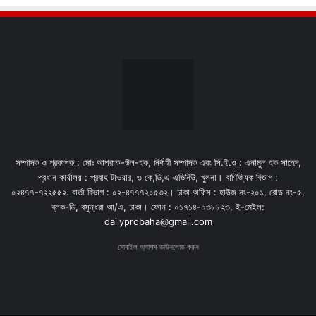
সম্পাদক ও প্রকাশক : মোঃ আশরাফ-উল-হক, নির্বাহী সম্পাদক এবং সি.ই.ও : এনামুল হক সাহেদ,
প্রধান কার্যালয় : প্রবাহ টাওয়ার, ৩ কে,ডি,এ এভিনিউ, খুলনা। বাণিজ্যিক বিভাগ :
০২৪৭৭-৭২২৫৫২. বার্তা বিভাগ : ০২-৪৭৭৭২০৫৩২। ঢাকা অফিস : হাউজ নং-২০১, রোড নং-৫,
ব্লক-ডি, বসুন্ধরা আ/এ, ঢাকা। ফোন : ০১৭১৪-০৩৮৮২৩, ই-মেইল:
dailyprobaha@gmail.com
মোবাইল অ্যাপস ডাউনলোড করুন