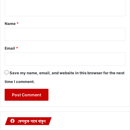
n
t
*
Name
*
Email
*
Save my name, email, and website in this browser for the next
time I comment.
ফেসবুকে সাথে থাকুন