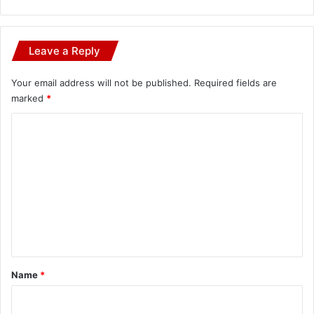
Leave a Reply
Your email address will not be published.
Required fields are
marked
*
C
o
m
m
e
n
t
*
Name
*