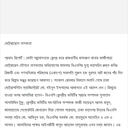
মেট্রোরেলে নাশকতা
প্রবাহ রিপোর্ট : কোটা আন্দোলনকে কেন্দ্র করে রাজধানীর কাফরুল থানার কাজীপাড়া
মেট্রোরেল স্টেশনে নাশকতার অভিযোগের মামলায় বিএনপির যুগ্ম মহাসচিব রুহুল কবির
রিজভী এবং গণঅধিকার পরিষদের (একাংশ) সভাপতি নুরুল হক নুরসহ আট জনের পাঁচ দিন
করে রিমান্ড মঞ্জুর করেছেন আদালত। গতকাল রোববার বিকালে শুনানি শেষে ঢাকা
মেট্রোপলিটন ম্যাজিস্ট্রেট মো. মইনুল ইসলামের আদালতে এই আদেশ দেন। রিমান্ডে
যাওয়া অপর আসামিরা হলেন- বিএনপি কেন্দ্রীয় কমিটির প্রচার সম্পাদক সুলাতান
সালাউদ্দিন টুকু, কেন্দ্রীয় কমিটির সাংগঠনিক সম্পাদক কাজী সায়েদুল আলম বাবুল,
জামায়াতের সেক্রেটারি জেনারেল মিয়া গোলাম পরোয়ার, ঢাকা মহানগর উত্তর বিএনপি
সদস্য সচিব মো. আমিনুল হক, বিএনপির সমর্থক মো. মাহমুদুস সালেহিন ও এম এ
সালাম। আসামিদের পক্ষের আইনজীবী মাসুদ আহমেদ তালুকদার এসব তথ্য জানান। এর