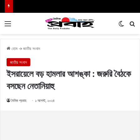
Menu
Switch
এখা
হোম
→
জাতীয় সংবাদ
জাতীয় সংবাদ
ইসরায়েলে বড় হামলার আশঙ্কা : জরুরি বৈঠকে
বসছেন নেতানিয়াহু
দৈনিক প্রবাহ
১ আগস্ট, ২০২৪