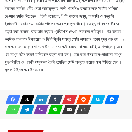
কঠোর ও বেদনাদায়ক। ইরান এবং প্রতিরোধ বাহিনী এই অপরাধের জবাব দেবে।” এছাড়া
ইরানের সর্বোচ্চ ধর্মীয় নেতা আয়াতুল্লাহ আলী খামেনিও ইসরায়েলকে ‘কঠোর শাস্তি’
দেওয়ার হুমকি দিয়েছেন। তিনি বলেছেন, “এই কাজের জন্য, অপরাধী ও সন্ত্রাসী
ইহুদিবাদী সরকার যেন কঠোর শাস্তির জন্য প্রস্তুত থাকে। যেহেতু হানিয়াকে ইরানে
হত্যা করা হয়েছে; তাই তার হত্যার প্রতিশোধ নেওয়া আমাদের দায়িত্ব।” গত বছরের ৭
অক্টোবর দখলদার ইসরায়েল ও ফিলিস্তিনি সশস্ত্র গোষ্ঠী হামাসের মধ্যে যুদ্ধ শুরু হয়। ১০
মাস ধরে চলা এ যুদ্ধ থামাতে দীর্ঘদিন ধরে চেষ্টা চলছে, যা অনেকটাই এগিয়েছিল। তবে
এর মধ্যে হঠাৎ করেই হানিয়াকে হত্যা করা হল। এতে করে ইসরায়েল-হামাসের মধ্যে
যুদ্ধবিরতির যে একটি সম্ভাবনা তৈরি হয়েছিল সেটি অন্তত কয়েক মাস পিছিয়ে গেল।
সূত্র: টাইমস অব ইসরায়েল