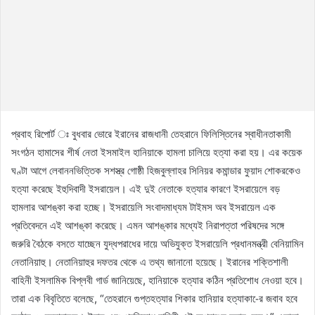
প্রবাহ রিপোর্ট ঃ বুধবার ভোরে ইরানের রাজধানী তেহরানে ফিলিস্তিনের স্বাধীনতাকামী
সংগঠন হামাসের শীর্ষ নেতা ইসমাইল হানিয়াকে হামলা চালিয়ে হত্যা করা হয়। এর কয়েক
ঘণ্টা আগে লেবাননভিত্তিক সশস্ত্র গোষ্ঠী হিজবুল্লাহর সিনিয়র কমান্ডার ফুয়াদ শোকরকেও
হত্যা করেছে ইহুদিবাদী ইসরায়েল। এই দুই নেতাকে হত্যার কারণে ইসরায়েলে বড়
হামলার আশঙ্কা করা হচ্ছে। ইসরায়েলি সংবাদমাধ্যম টাইমস অব ইসরায়েল এক
প্রতিবেদনে এই আশঙ্কা করেছে। এমন আশঙ্কার মধ্যেই নিরাপত্তা পরিষদের সঙ্গে
জরুরি বৈঠকে বসতে যাচ্ছেন যুদ্ধপরাধের দায়ে অভিযুক্ত ইসরায়েলি প্রধানমন্ত্রী বেনিয়ামিন
নেতানিয়াহু। নেতানিয়াহুর দফতর থেকে এ তথ্য জানানো হয়েছে। ইরানের শক্তিশালী
বাহিনী ইসলামিক বিপ্লবী গার্ড জানিয়েছে, হানিয়াকে হত্যার কঠিন প্রতিশোধ নেওয়া হবে।
তারা এক বিবৃতিতে বলেছে, “তেহরানে গুপ্তহত্যার শিকার হানিয়ার হত্যাকা-ের জবাব হবে