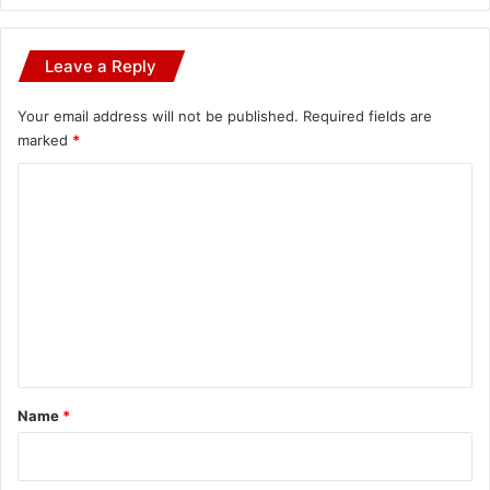
Leave a Reply
Your email address will not be published.
Required fields are
marked
*
C
o
m
m
e
n
t
*
Name
*