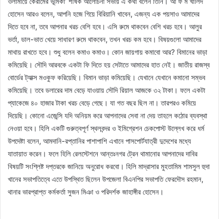
ওলামায়ে কেরামের ভূমিকা’ শীর্ষক আলোচনা সভায় এ কথা বলেন তিনি। আ ফ ম খালিদ
হোসেন আরও বলেন, আপনি হজে গিয়ে বিরিয়ানি খাবেন, এজন্য এক পয়সাও আমাদের
দিতে হবে না, তবে আপনার খরচ বেশি হবে। এসি রুমে থাকবেন বেশি খরচ হবে। আলুর
ভর্তা, ডাল-ভাত খেয়ে সাধারণ রুমে থাকবেন, তখন খরচ কম হবে। বিষয়গুলো আমাদের
মাথায় রাখতে হবে। শুধু বলেন কমাও কমাও। কোন জায়গায় কমাবো আর? বিমানের ভাড়া
কমিয়েছি। সৌদি আরবকে একটা ফি দিতে হয় সেটাতে আমাদের হাত নেই। জাতীয় রাজস্ব
বোর্ডের ট্যাক্স মওকুফ করিয়েছি। বিমান ভাড়া কমিয়েছি। যেখানে যেখানে কমানো সম্ভব
কমিয়েছি। তবে ডলারের দাম বেড়ে যাওয়ায় সৌদি রিয়াল আজকে ৩২ টাকা। ফলে একটা
প্যাকেজে ৪০ হাজার টাকা খরচ বেড়ে গেছে। যা গত বছর ছিল না। তারপরও কমিয়ে
দিয়েছি। কোনো এজেন্সি যদি অনিয়ম করে আপনাদের সেবা না দেয় তাহলে কঠোর ব্যবস্থা
নেওয়া হবে। হিলি একটি গুরুত্বপূর্ণ স্থলবন্দর ও ইমিগ্রেশন চেকপোস্ট উল্লেখ করে ধর্ম
উপদেষ্টা বলেন, আমদানি-রপ্তানির পাশাপাশি এখানে পাসপোর্টযাত্রী দুদেশের মধ্যে
যাতায়াত করেন। ফলে হিলি রেলস্টেশনে আন্তঃনগর ট্রেন থামানোর আপনাদের দাবির
বিষয়টি সংশ্লিষ্ট দপ্তরকে জানিয়ে অনুরোধ করবো। হিলি মাদ্রাসার মুহতামিম শামসুল হুদা
খানের সভাপতিত্বে এতে উপস্থিত ছিলেন উপজেলা বিএনপির সভাপতি ফেরদৌস রহমান,
থানার ভারপ্রাপ্ত কর্মকর্তা সুজন মিঞা ও পরিদর্শক জাহাঙ্গীর হোসেন।