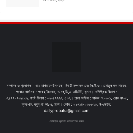
৭ আগস্ট, ২০২৬
সম্পাদক ও প্রকাশক : মোঃ আশরাফ-উল-হক, নির্বাহী সম্পাদক এবং সি.ই.ও : এনামুল হক সাহেদ,
প্রধান কার্যালয় : প্রবাহ টাওয়ার, ৩ কে,ডি,এ এভিনিউ, খুলনা। বাণিজ্যিক বিভাগ :
০২৪৭৭-৭২২৫৫২. বার্তা বিভাগ : ০২-৪৭৭৭২০৫৩২। ঢাকা অফিস : হাউজ নং-২০১, রোড নং-৫,
ব্লক-ডি, বসুন্ধরা আ/এ, ঢাকা। ফোন : ০১৭১৪-০৩৮৮২৩, ই-মেইল:
dailyprobaha@gmail.com
মোবাইল অ্যাপস ডাউনলোড করুন