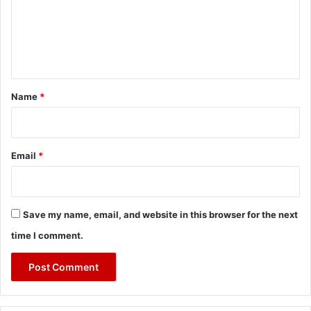
m
e
n
t
*
Name
*
Email
*
Save my name, email, and website in this browser for the next
time I comment.