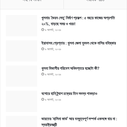
খুলনার ‘ভৈরব সেতু’ নির্মাণ প্রকল্প : ৫ বছরে কাজের অগ্রগতি
২০%, বাড়ছে সময় ও খরচ!
৯ আগস্ট, ২০২৬
ইয়াবাসহ গ্রেপ্তার : খুলনা জেলা যুবদল থেকে নাসির বহিষ্কার
৯ আগস্ট, ২০২৬
খুলনা বিভাগীয় পরিবেশ অধিদপ্তরে হচ্ছেটা কী?
৯ আগস্ট, ২০২৬
যশোরে হানি ট্র্যাপ চক্রের তিন সদস্য পাকড়াও
৯ আগস্ট, ২০২৬
ভারতের ‘হাসিনা কার্ড’ আর বন্ধুত্বপূর্ণ সম্পর্ক একসঙ্গে যায় না :
স্বরাষ্ট্রমন্ত্রী