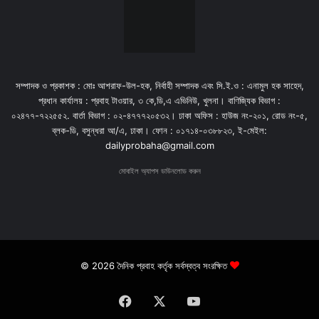
সম্পাদক ও প্রকাশক : মোঃ আশরাফ-উল-হক, নির্বাহী সম্পাদক এবং সি.ই.ও : এনামুল হক সাহেদ,
প্রধান কার্যালয় : প্রবাহ টাওয়ার, ৩ কে,ডি,এ এভিনিউ, খুলনা। বাণিজ্যিক বিভাগ :
০২৪৭৭-৭২২৫৫২. বার্তা বিভাগ : ০২-৪৭৭৭২০৫৩২। ঢাকা অফিস : হাউজ নং-২০১, রোড নং-৫,
ব্লক-ডি, বসুন্ধরা আ/এ, ঢাকা। ফোন : ০১৭১৪-০৩৮৮২৩, ই-মেইল:
dailyprobaha@gmail.com
মোবাইল অ্যাপস ডাউনলোড করুন
© 2026 দৈনিক প্রবাহ কর্তৃক সর্বস্বত্ব সংরক্ষিত
Facebook
X
YouTube