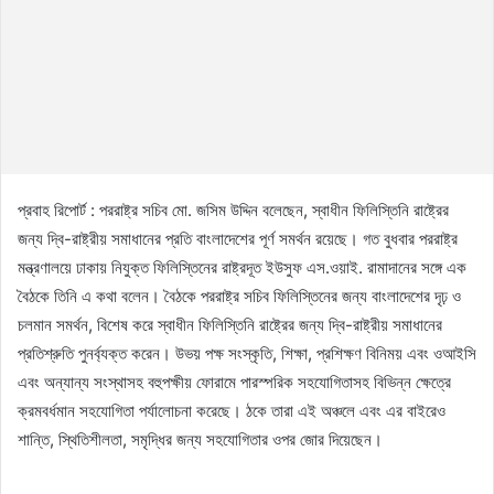
প্রবাহ রিপোর্ট : পররাষ্ট্র সচিব মো. জসিম উদ্দিন বলেছেন, স্বাধীন ফিলিস্তিনি রাষ্ট্রের
জন্য দ্বি-রাষ্ট্রীয় সমাধানের প্রতি বাংলাদেশের পূর্ণ সমর্থন রয়েছে। গত বুধবার পররাষ্ট্র
মন্ত্রণালয়ে ঢাকায় নিযুক্ত ফিলিস্তিনের রাষ্ট্রদূত ইউসুফ এস.ওয়াই. রামাদানের সঙ্গে এক
বৈঠকে তিনি এ কথা বলেন। বৈঠকে পররাষ্ট্র সচিব ফিলিস্তিনের জন্য বাংলাদেশের দৃঢ় ও
চলমান সমর্থন, বিশেষ করে স্বাধীন ফিলিস্তিনি রাষ্ট্রের জন্য দ্বি-রাষ্ট্রীয় সমাধানের
প্রতিশ্রুতি পুনর্ব্যক্ত করেন। উভয় পক্ষ সংস্কৃতি, শিক্ষা, প্রশিক্ষণ বিনিময় এবং ওআইসি
এবং অন্যান্য সংস্থাসহ বহুপক্ষীয় ফোরামে পারস্পরিক সহযোগিতাসহ বিভিন্ন ক্ষেত্রে
ক্রমবর্ধমান সহযোগিতা পর্যালোচনা করেছে। ঠকে তারা এই অঞ্চলে এবং এর বাইরেও
শান্তি, স্থিতিশীলতা, সমৃদ্ধির জন্য সহযোগিতার ওপর জোর দিয়েছেন।