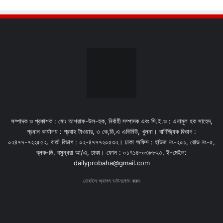
সম্পাদক ও প্রকাশক : মোঃ আশরাফ-উল-হক, নির্বাহী সম্পাদক এবং সি.ই.ও : এনামুল হক সাহেদ,
প্রধান কার্যালয় : প্রবাহ টাওয়ার, ৩ কে,ডি,এ এভিনিউ, খুলনা। বাণিজ্যিক বিভাগ :
০২৪৭৭-৭২২৫৫২. বার্তা বিভাগ : ০২-৪৭৭৭২০৫৩২। ঢাকা অফিস : হাউজ নং-২০১, রোড নং-৫,
ব্লক-ডি, বসুন্ধরা আ/এ, ঢাকা। ফোন : ০১৭১৪-০৩৮৮২৩, ই-মেইল:
dailyprobaha@gmail.com
মোবাইল অ্যাপস ডাউনলোড করুন