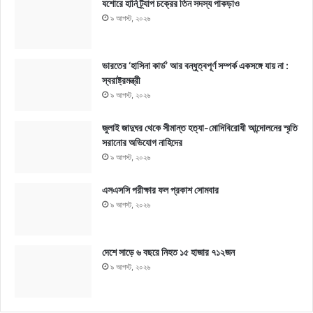
যশোরে হানি ট্র্যাপ চক্রের তিন সদস্য পাকড়াও
৯ আগস্ট, ২০২৬
ভারতের ‘হাসিনা কার্ড’ আর বন্ধুত্বপূর্ণ সম্পর্ক একসঙ্গে যায় না :
স্বরাষ্ট্রমন্ত্রী
৯ আগস্ট, ২০২৬
জুলাই জাদুঘর থেকে সীমান্ত হত্যা-মোদিবিরোধী আন্দোলনের স্মৃতি
সরানোর অভিযোগ নাহিদের
৯ আগস্ট, ২০২৬
এসএসসি পরীক্ষার ফল প্রকাশ সোমবার
৯ আগস্ট, ২০২৬
দেশে সাড়ে ৬ বছরে নিহত ১৫ হাজার ৭১২জন
৯ আগস্ট, ২০২৬