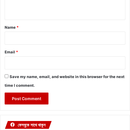
n
t
*
Name
*
Email
*
Save my name, email, and website in this browser for the next
time I comment.
ফেসবুকে সাথে থাকুন