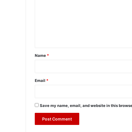
o
m
m
e
n
t
*
Name
*
Email
*
Save my name, email, and website in this browse