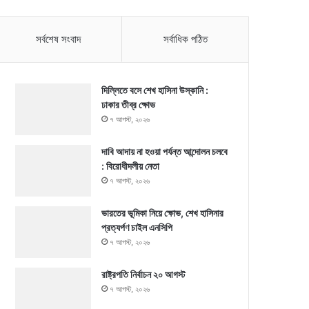
সর্বশেষ সংবাদ
সর্বাধিক পঠিত
দিল্লিতে বসে শেখ হাসিনা উস্কানি :
ঢাকার তীব্র ক্ষোভ
৭ আগস্ট, ২০২৬
দাবি আদায় না হওয়া পর্যন্ত আন্দোলন চলবে
: বিরোধীদলীয় নেতা
৭ আগস্ট, ২০২৬
ভারতের ভূমিকা নিয়ে ক্ষোভ, শেখ হাসিনার
প্রত্যর্পণ চাইল এনসিপি
৭ আগস্ট, ২০২৬
রাষ্ট্রপতি নির্বাচন ২০ আগস্ট
৭ আগস্ট, ২০২৬