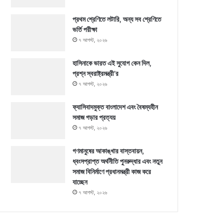
প্রথম শ্রেণিতে লটারি, অন্য সব শ্রেণিতে
ভর্তি পরীক্ষা
৭ আগস্ট, ২০২৬
হাসিনাকে ভারত এই সুযোগ কেন দিল,
প্রশ্ন স্বরাষ্ট্রমন্ত্রী’র
৭ আগস্ট, ২০২৬
ফ্যাসিবাদমুক্ত বাংলাদেশ এবং বৈষম্যহীন
সমাজ গড়ার প্রত্যয়
৭ আগস্ট, ২০২৬
গণমানুষের আকাঙ্খার বাস্তবায়ন,
ধ্বংসপ্রাপ্ত অর্থনীতি পুনরুদ্ধার এবং নতুন
সমাজ বিনির্মাণে প্রধানমন্ত্রী কাজ করে
যাচ্ছেন
৭ আগস্ট, ২০২৬