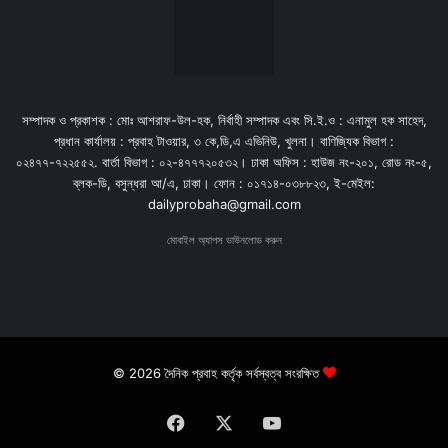
সম্পাদক ও প্রকাশক : মোঃ আশরাফ-উল-হক, নির্বাহী সম্পাদক এবং সি.ই.ও : এনামুল হক সাহেদ,
প্রধান কার্যালয় : প্রবাহ টাওয়ার, ৩ কে,ডি,এ এভিনিউ, খুলনা। বাণিজ্যিক বিভাগ :
০২৪৭৭-৭২২৫৫২. বার্তা বিভাগ : ০২-৪৭৭৭২০৫৩২। ঢাকা অফিস : হাউজ নং-২০১, রোড নং-৫,
ব্লক-ডি, বসুন্ধরা আ/এ, ঢাকা। ফোন : ০১৭১৪-০৩৮৮২৩, ই-মেইল:
dailyprobaha@gmail.com
মোবাইল অ্যাপস ডাউনলোড করুন
© 2026 দৈনিক প্রবাহ কর্তৃক সর্বস্বত্ব সংরক্ষিত
Facebook
X
YouTube