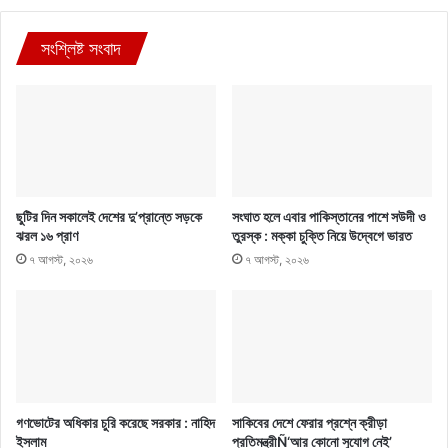
সংশ্লিষ্ট সংবাদ
ছুটির দিন সকালেই দেশের দু’প্রান্তে সড়কে
সংঘাত হলে এবার পাকিস্তানের পাশে সউদী ও
ঝরল ১৬ প্রাণ
তুরস্ক : মক্কা চুক্তি নিয়ে উদ্বেগে ভারত
৭ আগস্ট, ২০২৬
৭ আগস্ট, ২০২৬
গণভোটের অধিকার চুরি করেছে সরকার : নাহিদ
সাকিবের দেশে ফেরার প্রশ্নে ক্রীড়া
ইসলাম
প্রতিমন্ত্রীÑ‘আর কোনো সুযোগ নেই’