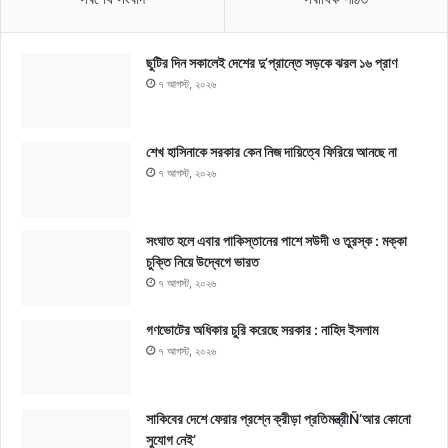
ছুটির দিন সকালেই দেশের দু’প্রান্তে সড়কে ঝরল ১৬ প্রাণ
৭ আগস্ট, ২০২৬
শেখ হাসিনাকে সরকার কেন নিজ দায়িত্বে ফিরিয়ে আনছে না
৭ আগস্ট, ২০২৬
সংঘাত হলে এবার পাকিস্তানের পাশে সউদী ও তুরস্ক : মক্কা
চুক্তি নিয়ে উদ্বেগে ভারত
৭ আগস্ট, ২০২৬
গণভোটের অধিকার চুরি করেছে সরকার : নাহিদ ইসলাম
৭ আগস্ট, ২০২৬
সাকিবের দেশে ফেরার প্রশ্নে ক্রীড়া প্রতিমন্ত্রীÑ‘আর কোনো
সুযোগ নেই’