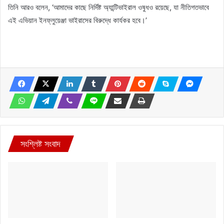
তিনি আরও বলেন, ‘আমাদের কাছে নির্দিষ্ট অ্যান্টিভাইরাল ওষুধও রয়েছে, যা নীতিগতভাবে
এই এভিয়ান ইনফ্লুয়েঞ্জা ভাইরাসের বিরুদ্ধে কার্যকর হবে।’
সংশ্লিষ্ট সংবাদ