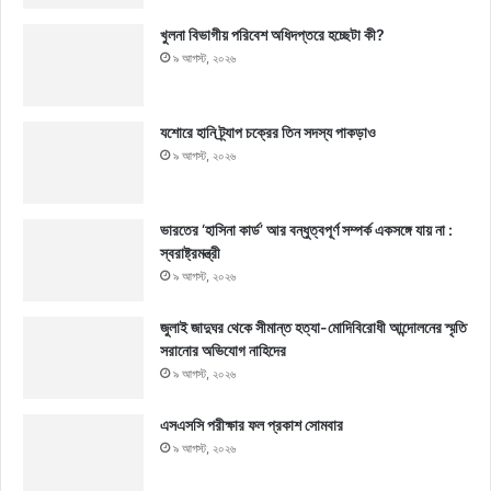
খুলনা বিভাগীয় পরিবেশ অধিদপ্তরে হচ্ছেটা কী?
৯ আগস্ট, ২০২৬
যশোরে হানি ট্র্যাপ চক্রের তিন সদস্য পাকড়াও
৯ আগস্ট, ২০২৬
ভারতের ‘হাসিনা কার্ড’ আর বন্ধুত্বপূর্ণ সম্পর্ক একসঙ্গে যায় না :
স্বরাষ্ট্রমন্ত্রী
৯ আগস্ট, ২০২৬
জুলাই জাদুঘর থেকে সীমান্ত হত্যা-মোদিবিরোধী আন্দোলনের স্মৃতি
সরানোর অভিযোগ নাহিদের
৯ আগস্ট, ২০২৬
এসএসসি পরীক্ষার ফল প্রকাশ সোমবার
৯ আগস্ট, ২০২৬