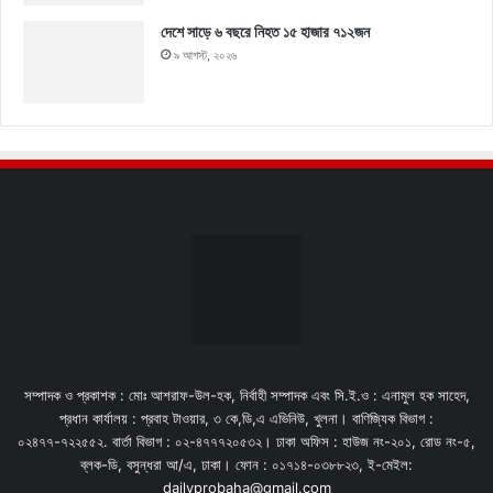
দেশে সাড়ে ৬ বছরে নিহত ১৫ হাজার ৭১২জন
৯ আগস্ট, ২০২৬
সম্পাদক ও প্রকাশক : মোঃ আশরাফ-উল-হক, নির্বাহী সম্পাদক এবং সি.ই.ও : এনামুল হক সাহেদ,
প্রধান কার্যালয় : প্রবাহ টাওয়ার, ৩ কে,ডি,এ এভিনিউ, খুলনা। বাণিজ্যিক বিভাগ :
০২৪৭৭-৭২২৫৫২. বার্তা বিভাগ : ০২-৪৭৭৭২০৫৩২। ঢাকা অফিস : হাউজ নং-২০১, রোড নং-৫,
ব্লক-ডি, বসুন্ধরা আ/এ, ঢাকা। ফোন : ০১৭১৪-০৩৮৮২৩, ই-মেইল:
dailyprobaha@gmail.com