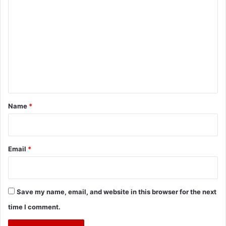
o
m
m
e
n
t
*
Name
*
Email
*
Save my name, email, and website in this browser for the next
time I comment.