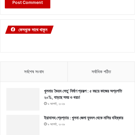
ফেসবুকে সাথে থাকুন
সর্বশেষ সংবাদ
সর্বাধিক পঠিত
খুলনার ‘ভৈরব সেতু’ নির্মাণ প্রকল্প : ৫ বছরে কাজের অগ্রগতি
২০%, বাড়ছে সময় ও খরচ!
৯ আগস্ট, ২০২৬
ইয়াবাসহ গ্রেপ্তার : খুলনা জেলা যুবদল থেকে নাসির বহিষ্কার
৯ আগস্ট, ২০২৬