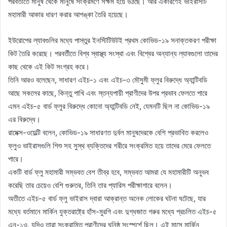
পরবর্তীতে মানুষ থেকে মানুষে সংক্রমণে সক্ষম হয়ে উঠছে। আর একারণেই ভাইরাসটি
মহামারী আকার ধারণ করার আশঙ্কা তৈরি হয়েছে।
ইউরোপের ল্যাবগুলির মধ্যে পাস্তুর ইনস্টিটিউটই প্রথম কোভিড-১৯ সনাক্তকরণ পরীক্ষা
কিট তৈরি করেছে। পরবর্তীতে বিশ্ব স্বাস্থ্য সংস্থা এবং বিশ্বের অন্যান্য ল্যাবগুলো তাদের
কাছ থেকে এই কিট সংগ্রহ করে।
তিনি আরও বলেছেন, সাধারণ এইচ-১ এবং এইচ-৩ মৌসুমী ফ্লুর বিরুদ্ধে অ্যান্টিবডি
আছে সকলের কাছে, কিন্তু পাখি এবং স্তন্যপায়ী প্রাণীদের উপর প্রভাব ফেলতে পারে
এমন এইচ-৫ বার্ড ফ্লুর বিরুদ্ধে কোনো অ্যান্টিবডি নেই, যেমনটি ছিল না কোভিড-১৯
এর বিরুদ্ধে।
রামেক্স-ওয়েল্টি বলেন, কোভিড-১৯ সাধারণত দুর্বল মানুষদেরকে বেশি প্রভাবিত করলেও
ফ্লুও ভাইরাসগুলি শিশু সহ সুস্থ ব্যক্তিদের শরীরে সংক্রমিত হয়ে তাদের মেরে ফেলতে
পারে।
একটি বার্ড ফ্লু মহামারী সম্ভবত বেশ তীব্র হবে, সম্ভবত আমরা যে মহামারীটি অনুভব
করেছি তার চেয়েও বেশি গুরুতর, তিনি তার প্যারিস পরীক্ষাগারে বলেন।
অতীতে এইচ-৫ বার্ড ফ্লু ভাইরাস দ্বারা আক্রান্ত অনেক লোকের ঘটনা ঘটেছে, যার
মধ্যে বর্তমানে মার্কিন যুক্তরাষ্ট্রে হাঁস-মুরগি এবং দুগ্ধজাত গরুর মধ্যে প্রচলিত এইচ-৫
এন-১ও, যদিও তারা সংক্রামিত প্রাণীদের ঘনিষ্ঠ সংস্পর্শে ছিল। এই মাসে মার্কিন