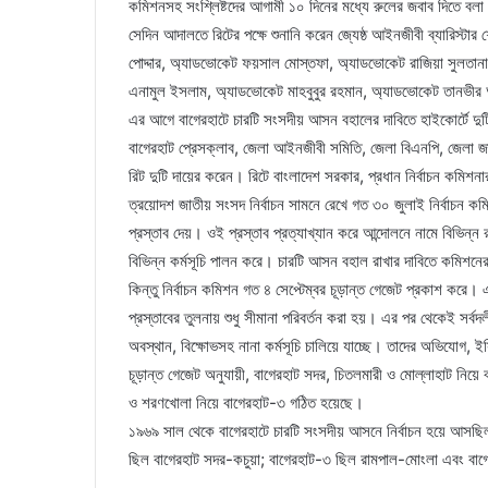
কমিশনসহ সংশ্লিষ্টদের আগামী ১০ দিনের মধ্যে রুলের জবাব দিতে বল
সেদিন আদালতে রিটের পক্ষে শুনানি করেন জ্যেষ্ঠ আইনজীবী ব্যারিস্ট
পোদ্দার, অ্যাডভোকেট ফয়সাল মোস্তফা, অ্যাডভোকেট রাজিয়া সুলতানা
এনামুল ইসলাম, অ্যাডভোকেট মাহবুবুর রহমান, অ্যাডভোকেট তানভীর আহ
এর আগে বাগেরহাটে চারটি সংসদীয় আসন বহালের দাবিতে হাইকোর্টে দুট
বাগেরহাট প্রেসক্লাব, জেলা আইনজীবী সমিতি, জেলা বিএনপি, জেলা জ
রিট দুটি দায়ের করেন। রিটে বাংলাদেশ সরকার, প্রধান নির্বাচন কমিশনা
ত্রয়োদশ জাতীয় সংসদ নির্বাচন সামনে রেখে গত ৩০ জুলাই নির্বাচন ক
প্রস্তাব দেয়। ওই প্রস্তাব প্রত্যাখ্যান করে আন্দোলনে নামে বিভি
বিভিন্ন কর্মসূচি পালন করে। চারটি আসন বহাল রাখার দাবিতে কমিশন
কিন্তু নির্বাচন কমিশন গত ৪ সেপ্টেম্বর চূড়ান্ত গেজেট প্রকাশ 
প্রস্তাবের তুলনায় শুধু সীমানা পরিবর্তন করা হয়। এর পর থেকেই সর্
অবস্থান, বিক্ষোভসহ নানা কর্মসূচি চালিয়ে যাচ্ছে। তাদের অভিযোগ, ই
চূড়ান্ত গেজেট অনুযায়ী, বাগেরহাট সদর, চিতলমারী ও মোল্লাহাট নিয়ে
ও শরণখোলা নিয়ে বাগেরহাট-৩ গঠিত হয়েছে।
১৯৬৯ সাল থেকে বাগেরহাটে চারটি সংসদীয় আসনে নির্বাচন হয়ে আসছি
ছিল বাগেরহাট সদর-কচুয়া; বাগেরহাট-৩ ছিল রামপাল-মোংলা এবং বা