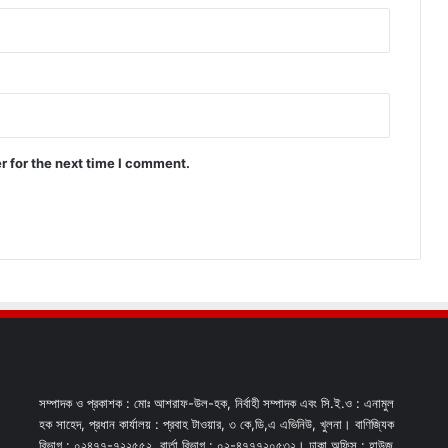
r for the next time I comment.
সম্পাদক ও প্রকাশক : মোঃ আশরাফ-উল-হক, নির্বাহী সম্পাদক এবং সি.ই.ও : এনামুল
হক সাহেদ, প্রধান কার্যালয় : প্রবাহ টাওয়ার, ৩ কে,ডি,এ এভিনিউ, খুলনা। বাণিজ্যিক
বিভাগ : ০২৪৭৭-৭২২৫৫২. বার্তা বিভাগ : ০২-৪৭৭৭২০৫৩২। ঢাকা অফিস : হাউজ