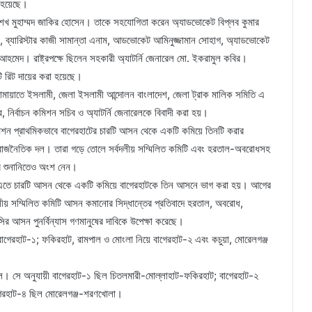
া হয়েছে।
ার শেখ মুহাম্মদ জাকির হোসেন। তাকে সহযোগিতা করেন অ্যাডভোকেট বিপ্লব কুমার
, ব্যারিস্টার কাজী সামান্তা এনাম, আডভোকেট আমিনুজ্জামান সোহাগ, অ্যাডভোকেট
মেদ। রাষ্ট্রপক্ষে ছিলেন সহকারী অ্যাটর্নি জেনারেল মো. ইকরামুল কবির।
ি রিট দায়ের করা হয়েছে।
ামায়াতে ইসলামী, জেলা ইসলামী আন্দোলন বাংলাদেশ, জেলা ট্রাক মালিক সমিতি এ
র, নির্বাচন কমিশন সচিব ও অ্যাটর্নি জেনারেলকে বিবাদী করা হয়।
মিশন প্রাথমিকভাবে বাগেরহাটের চারটি আসন থেকে একটি কমিয়ে তিনটি করার
ন্ন রাজনৈতিক দল। তারা গড়ে তোলে সর্বদলীয় সম্মিলিত কমিটি এবং হরতাল-অবরোধসহ
ের শুনানিতেও অংশ নেন।
করে। এতে চারটি আসন থেকে একটি কমিয়ে বাগেরহাটকে তিন আসনে ভাগ করা হয়। আগের
বদলীয় সম্মিলিত কমিটি আসন কমানোর সিদ্ধান্তের প্রতিবাদে হরতাল, অবরোধ,
সির আসন পুনর্বিন্যাস গণমানুষের দাবিকে উপেক্ষা করেছে।
 বাগেরহাট-১; ফকিরহাট, রামপাল ও মোংলা নিয়ে বাগেরহাট-২ এবং কচুয়া, মোরেলগঞ্জ
ল। সে অনুযায়ী বাগেরহাট-১ ছিল চিতলমারী-মোল্লাহাট-ফকিরহাট; বাগেরহাট-২
গেরহাট-৪ ছিল মোরেলগঞ্জ-শরণখোলা।