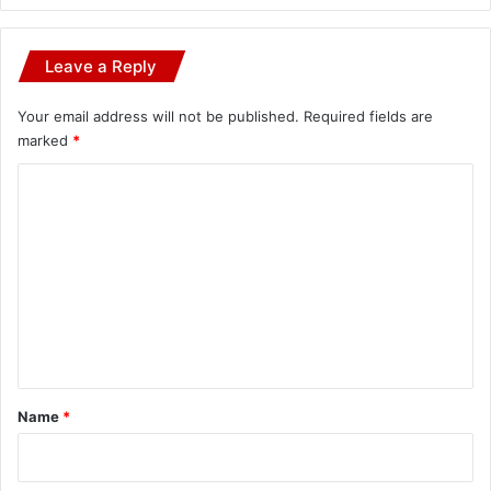
Leave a Reply
Your email address will not be published.
Required fields are
marked
*
C
o
m
m
e
n
t
*
Name
*