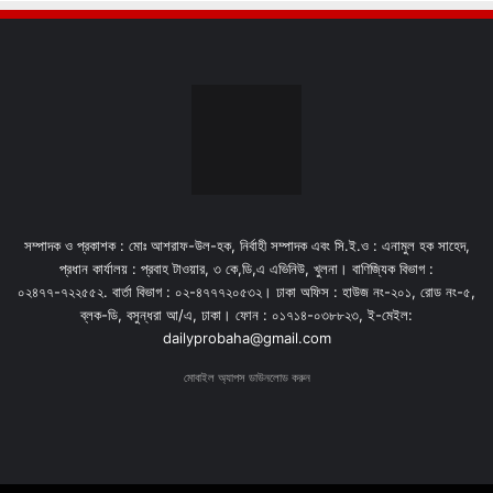
সম্পাদক ও প্রকাশক : মোঃ আশরাফ-উল-হক, নির্বাহী সম্পাদক এবং সি.ই.ও : এনামুল হক সাহেদ,
প্রধান কার্যালয় : প্রবাহ টাওয়ার, ৩ কে,ডি,এ এভিনিউ, খুলনা। বাণিজ্যিক বিভাগ :
০২৪৭৭-৭২২৫৫২. বার্তা বিভাগ : ০২-৪৭৭৭২০৫৩২। ঢাকা অফিস : হাউজ নং-২০১, রোড নং-৫,
ব্লক-ডি, বসুন্ধরা আ/এ, ঢাকা। ফোন : ০১৭১৪-০৩৮৮২৩, ই-মেইল:
dailyprobaha@gmail.com
মোবাইল অ্যাপস ডাউনলোড করুন