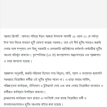
প্রবাহ রিপোর্ট : আসন্ন পবিত্র ঈদুল আজহা উপলক্ষে আগামী ২৫ থেকে ৩১ মে পর্যন্ত
টানা সাত দিনের সাধারণ ছুটি ঘোষণা করেছে সরকার। তবে এই দীর্ঘ ছুটির সময়েও জরুরি
সেবার সঙ্গে সম্পৃক্ত বেশ কিছু সরকারি ও বেসরকারি প্রতিষ্ঠানের কর্মকর্তা-কর্মচারীরা ছুটির
আওতা বহির্ভূত থাকবেন। বৃহস্পতিবার (১৪ মে) জনপ্রশাসন মন্ত্রণালয়ের এক প্রজ্ঞাপনে
এ তথ্য জানানো হয়েছে।
প্রজ্ঞাপন অনুযায়ী, জরুরি পরিষেবা হিসেবে গণ্য বিদ্যুৎ, পানি, গ্যাস ও অন্যান্য জ্বালানি
সরবরাহে নিয়োজিত কর্মীরা এই ছুটির সুবিধা পাবেন না। এ ছাড়া ফায়ার সার্ভিস,
পরিচ্ছন্নতা কার্যক্রম, টেলিফোন ও ইন্টারনেট সেবা এবং ডাক সেবায় নিয়োজিত যানবাহন ও
কর্মীরাও কর্মস্থলে উপস্থিত থাকবেন।
বন্দরগুলোর কার্যক্রম সচল রাখতে এ-সংশ্লিষ্ট সেবা কাজে নিয়োজিত কর্মী ও
যানবাহনগুলোকেও ছুটির আওতার বাইরে রাখা হয়েছে।