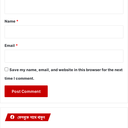
n
t
*
Name
*
Email
*
Save my name, email, and website in this browser for the next
time I comment.
ফেসবুকে সাথে থাকুন