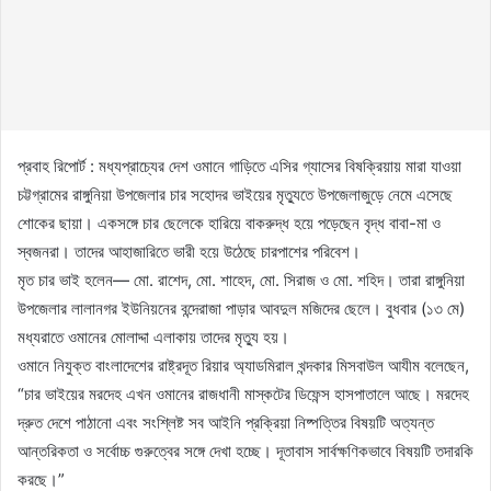
প্রবাহ রিপোর্ট : মধ্যপ্রাচ্যের দেশ ওমানে গাড়িতে এসির গ্যাসের বিষক্রিয়ায় মারা যাওয়া
চট্টগ্রামের রাঙ্গুনিয়া উপজেলার চার সহোদর ভাইয়ের মৃত্যুতে উপজেলাজুড়ে নেমে এসেছে
শোকের ছায়া। একসঙ্গে চার ছেলেকে হারিয়ে বাকরুদ্ধ হয়ে পড়েছেন বৃদ্ধ বাবা-মা ও
স্বজনরা। তাদের আহাজারিতে ভারী হয়ে উঠেছে চারপাশের পরিবেশ।
মৃত চার ভাই হলেন— মো. রাশেদ, মো. শাহেদ, মো. সিরাজ ও মো. শহিদ। তারা রাঙ্গুনিয়া
উপজেলার লালানগর ইউনিয়নের বন্দেরাজা পাড়ার আবদুল মজিদের ছেলে। বুধবার (১৩ মে)
মধ্যরাতে ওমানের মোলাদ্দা এলাকায় তাদের মৃত্যু হয়।
ওমানে নিযুক্ত বাংলাদেশের রাষ্ট্রদূত রিয়ার অ্যাডমিরাল খন্দকার মিসবাউল আযীম বলেছেন,
“চার ভাইয়ের মরদেহ এখন ওমানের রাজধানী মাস্কটের ডিফেন্স হাসপাতালে আছে। মরদেহ
দ্রুত দেশে পাঠানো এবং সংশ্লিষ্ট সব আইনি প্রক্রিয়া নিষ্পত্তির বিষয়টি অত্যন্ত
আন্তরিকতা ও সর্বোচ্চ গুরুত্বের সঙ্গে দেখা হচ্ছে। দূতাবাস সার্বক্ষণিকভাবে বিষয়টি তদারকি
করছে।”