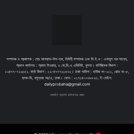
সম্পাদক ও প্রকাশক : মোঃ আশরাফ-উল-হক, নির্বাহী সম্পাদক এবং সি.ই.ও : এনামুল হক সাহেদ,
প্রধান কার্যালয় : প্রবাহ টাওয়ার, ৩ কে,ডি,এ এভিনিউ, খুলনা। বাণিজ্যিক বিভাগ :
০২৪৭৭-৭২২৫৫২. বার্তা বিভাগ : ০২-৪৭৭৭২০৫৩২। ঢাকা অফিস : হাউজ নং-২০১, রোড নং-৫,
ব্লক-ডি, বসুন্ধরা আ/এ, ঢাকা। ফোন : ০১৭১৪-০৩৮৮২৩, ই-মেইল:
dailyprobaha@gmail.com
মোবাইল অ্যাপস ডাউনলোড করুন