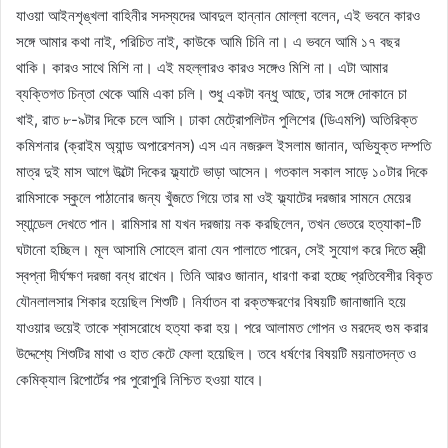
যাওয়া আইনশৃঙ্খলা বাহিনীর সদস্যদের আবদুল হান্নান মোল্লা বলেন, এই ভবনে কারও
সঙ্গে আমার কথা নাই, পরিচিত নাই, কাউকে আমি চিনি না। এ ভবনে আমি ১৭ বছর
থাকি। কারও সাথে মিশি না। এই মহল্লারও কারও সঙ্গেও মিশি না। এটা আমার
ব্যক্তিগত চিন্তা থেকে আমি একা চলি। শুধু একটা বন্ধু আছে, তার সঙ্গে দোকানে চা
খাই, রাত ৮-৯টার দিকে চলে আসি। ঢাকা মেট্রোপলিটন পুলিশের (ডিএমপি) অতিরিক্ত
কমিশনার (ক্রাইম অ্যান্ড অপারেশনস) এস এন নজরুল ইসলাম জানান, অভিযুক্ত দম্পতি
মাত্র দুই মাস আগে উল্টো দিকের ফ্ল্যাটে ভাড়া আসেন। গতকাল সকাল সাড়ে ১০টার দিকে
রামিসাকে স্কুলে পাঠানোর জন্য খুঁজতে গিয়ে তার মা ওই ফ্ল্যাটের দরজার সামনে মেয়ের
স্যান্ডেল দেখতে পান। রামিসার মা যখন দরজায় নক করছিলেন, তখন ভেতরে হত্যাকা-টি
ঘটানো হচ্ছিল। মূল আসামি সোহেল রানা যেন পালাতে পারেন, সেই সুযোগ করে দিতে স্ত্রী
স্বপ্না দীর্ঘক্ষণ দরজা বন্ধ রাখেন। তিনি আরও জানান, ধারণা করা হচ্ছে প্রতিবেশীর বিকৃত
যৌনলালসার শিকার হয়েছিল শিশুটি। নির্যাতন বা রক্তক্ষরণের বিষয়টি জানাজানি হয়ে
যাওয়ার ভয়েই তাকে শ্বাসরোধে হত্যা করা হয়। পরে আলামত গোপন ও মরদেহ গুম করার
উদ্দেশ্যে শিশুটির মাথা ও হাত কেটে ফেলা হয়েছিল। তবে ধর্ষণের বিষয়টি ময়নাতদন্ত ও
কেমিক্যাল রিপোর্টের পর পুরোপুরি নিশ্চিত হওয়া যাবে।