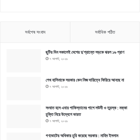
সর্বশেষ সংবাদ
সর্বাধিক পঠিত
ছুটির দিন সকালেই দেশের দু’প্রান্তে সড়কে ঝরল ১৬ প্রাণ
৭ আগস্ট, ২০২৬
শেখ হাসিনাকে সরকার কেন নিজ দায়িত্বে ফিরিয়ে আনছে না
৭ আগস্ট, ২০২৬
সংঘাত হলে এবার পাকিস্তানের পাশে সউদী ও তুরস্ক : মক্কা
চুক্তি নিয়ে উদ্বেগে ভারত
৭ আগস্ট, ২০২৬
গণভোটের অধিকার চুরি করেছে সরকার : নাহিদ ইসলাম