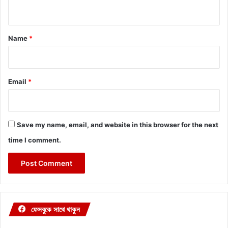
n
t
*
Name
*
Email
*
Save my name, email, and website in this browser for the next
time I comment.
ফেসবুকে সাথে থাকুন