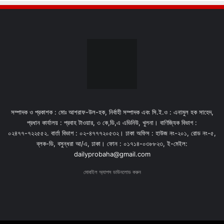
সম্পাদক ও প্রকাশক : মোঃ আশরাফ-উল-হক, নির্বাহী সম্পাদক এবং সি.ই.ও : এনামুল হক সাহেদ,
প্রধান কার্যালয় : প্রবাহ টাওয়ার, ৩ কে,ডি,এ এভিনিউ, খুলনা। বাণিজ্যিক বিভাগ :
০২৪৭৭-৭২২৫৫২. বার্তা বিভাগ : ০২-৪৭৭৭২০৫৩২। ঢাকা অফিস : হাউজ নং-২০১, রোড নং-৫,
ব্লক-ডি, বসুন্ধরা আ/এ, ঢাকা। ফোন : ০১৭১৪-০৩৮৮২৩, ই-মেইল:
dailyprobaha@gmail.com
মোবাইল অ্যাপস ডাউনলোড করুন