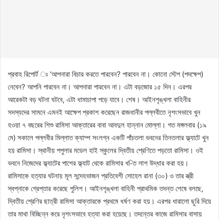
প্রবাহ রিপোর্ট ঃ ‘আপনারা বিচার করতে পারবেন? পারবেন না। কোনো স্টেপ (পদক্ষেপ)
নেবেন? আপনি পারবেন না। আপনারা পারবেন না। এটা বড়জোর ১৫ দিন। এরপর
আরেকটা বড় ঘটনা ঘটবে, এটা ধামাচাপা পড়ে যাবে। শেষ। আইনশৃঙ্খলা বাহিনীর
সদস্যদের সামনে এমনই আক্ষেপ প্রকাশ করেছেন রাজধানীর পল্লবীতে নৃশংসভাবে খুন
হওয়া ৭ বছরের শিশু রামিসা আক্তারের বাবা আবদুল হান্নান মোল্লা। গত মঙ্গলবার (১৯
মে) সকালে পল্লবীর মিল্লাত ক্যাম্প সংলগ্ন একটি পাঁচতলা ভবনের তিনতলার ফ্ল্যাটে খুন
হয় রামিসা। স্থানীয় পপুলার মডেল হাই স্কুলের দ্বিতীয় শ্রেণিতে পড়তো রামিসা। ওই
ভবনে নিজেদের ফ্ল্যাটের পাশের ফ্ল্যাট থেকে রামিসার খ-িত লাশ উদ্ধার করা হয়।
রামিসাকে হত্যার ঘটনায় মূল সন্দেহভাজন প্রতিবেশী সোহেল রানা (৩০) ও তার স্ত্রী
স্বপ্নাকে গ্রেপ্তার করেছে পুলিশ। আইনশৃঙ্খলা বাহিনী প্রাথমিক তদন্ত শেষে বলছে,
দ্বিতীয় শ্রেণির ছাত্রী রামিসা আক্তারকে প্রথমে ধর্ষণ করা হয়। এরপর ধারালো ছুরি দিয়ে
তার মাথা বিচ্ছিন্ন করে নৃশংসভাবে হত্যা করা হয়েছে। তদন্তের কাজে রামিসার বাসায়