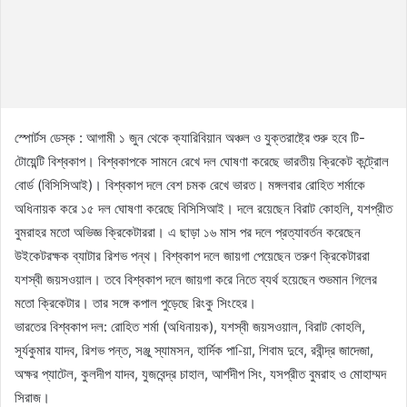
স্পোর্টস ডেস্ক : আগামী ১ জুন থেকে ক্যারিবিয়ান অঞ্চল ও যুক্তরাষ্ট্রে শুরু হবে টি-
টোয়েন্টি বিশ্বকাপ। বিশ্বকাপকে সামনে রেখে দল ঘোষণা করেছে ভারতীয় ক্রিকেট কন্ট্রোল
বোর্ড (বিসিসিআই)। বিশ্বকাপ দলে বেশ চমক রেখে ভারত। মঙ্গলবার রোহিত শর্মাকে
অধিনায়ক করে ১৫ দল ঘোষণা করেছে বিসিসিআই। দলে রয়েছেন বিরাট কোহলি, যশপ্রীত
বুমরাহর মতো অভিজ্ঞ ক্রিকেটাররা। এ ছাড়া ১৬ মাস পর দলে প্রত্যাবর্তন করেছেন
উইকেটরক্ষক ব্যাটার রিশভ পন্থ। বিশ্বকাপ দলে জায়গা পেয়েছেন তরুণ ক্রিকেটাররা
যশস্বী জয়সওয়াল। তবে বিশ্বকাপ দলে জায়গা করে নিতে ব্যর্থ হয়েছেন শুভমান গিলের
মতো ক্রিকেটার। তার সঙ্গে কপাল পুড়েছে রিংকু সিংহের।
ভারতের বিশ্বকাপ দল: রোহিত শর্মা (অধিনায়ক), যশস্বী জয়সওয়াল, বিরাট কোহলি,
সূর্যকুমার যাদব, রিশভ পন্ত, সঞ্জু স্যামসন, হার্দিক পা-িয়া, শিবাম দুবে, রবীন্দ্র জাদেজা,
অক্ষর প্যাটেল, কুলদীপ যাদব, যুজবেন্দ্র চাহাল, আর্শদীপ সিং, যসপ্রীত বুমরাহ ও মোহাম্মদ
সিরাজ।