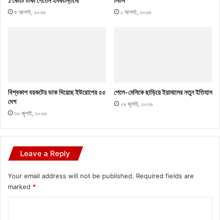
১ কোটি টাকা পেতেন ইনফান্তিনো
লিটন
৪ আগস্ট, ২০২৬
১ আগস্ট, ২০২৬
বিশ্বকাপ বয়কটের ডাক দিয়েছে ইউরোপের ৫৫
পেলে-মেসিকে ছাড়িয়ে ইয়ামালের নতুন ইতিহাস
দেশ
২৯ জুলাই, ২০২৬
৩০ জুলাই, ২০২৬
Leave a Reply
Your email address will not be published.
Required fields are
marked
*
C
o