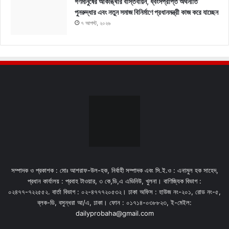
গণমানুষের আকাঙ্খার বাস্তবায়ন, ধ্বংসপ্রাপ্ত অর্থনীতি
পুনরুদ্ধার এবং নতুন সমাজ বিনির্মাণে প্রধানমন্ত্রী কাজ করে যাচ্ছেন
৭ আগস্ট, ২০২৬
সম্পাদক ও প্রকাশক : মোঃ আশরাফ-উল-হক, নির্বাহী সম্পাদক এবং সি.ই.ও : এনামুল হক সাহেদ,
প্রধান কার্যালয় : প্রবাহ টাওয়ার, ৩ কে,ডি,এ এভিনিউ, খুলনা। বাণিজ্যিক বিভাগ :
০২৪৭৭-৭২২৫৫২. বার্তা বিভাগ : ০২-৪৭৭৭২০৫৩২। ঢাকা অফিস : হাউজ নং-২০১, রোড নং-৫,
ব্লক-ডি, বসুন্ধরা আ/এ, ঢাকা। ফোন : ০১৭১৪-০৩৮৮২৩, ই-মেইল:
dailyprobaha@gmail.com