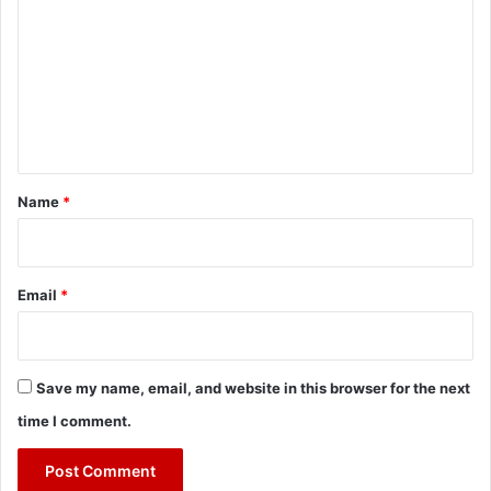
m
m
e
n
t
*
Name
*
Email
*
Save my name, email, and website in this browser for the next
time I comment.