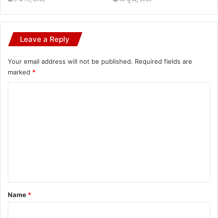
Leave a Reply
Your email address will not be published.
Required fields are
marked
*
C
o
m
m
e
n
t
*
Name
*