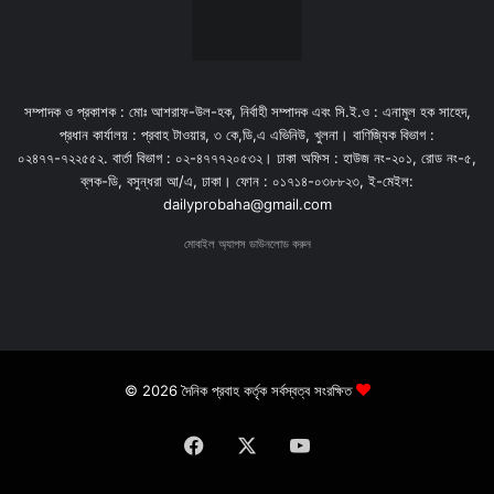
সম্পাদক ও প্রকাশক : মোঃ আশরাফ-উল-হক, নির্বাহী সম্পাদক এবং সি.ই.ও : এনামুল হক সাহেদ,
প্রধান কার্যালয় : প্রবাহ টাওয়ার, ৩ কে,ডি,এ এভিনিউ, খুলনা। বাণিজ্যিক বিভাগ :
০২৪৭৭-৭২২৫৫২. বার্তা বিভাগ : ০২-৪৭৭৭২০৫৩২। ঢাকা অফিস : হাউজ নং-২০১, রোড নং-৫,
ব্লক-ডি, বসুন্ধরা আ/এ, ঢাকা। ফোন : ০১৭১৪-০৩৮৮২৩, ই-মেইল:
dailyprobaha@gmail.com
মোবাইল অ্যাপস ডাউনলোড করুন
© 2026 দৈনিক প্রবাহ কর্তৃক সর্বস্বত্ব সংরক্ষিত
Facebook
X
YouTube