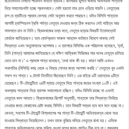
ছিটেফোঁটাও দেখাতে পারেননি বাঁহাতি ব্যাটার। রানখরায় ভুগতে থাকায় অধিনায়ক শান্তকে
নিয়ে সমালোচনাটা হচ্ছে প্রবলভাবে। সেটা হয়তো তার চোখ এড়িয়ে যায়নি। নেতৃত্বের
চাপ যে ব্যাটিংয়ে প্রভাব ফেলছে সেটা অনুমান করতে পারছেন। যদিও বিসিবি শান্তকে
আগামী চ্যাম্পিয়নস ট্রফি পর্যন্ত নেতৃত্ব দেওয়ার জন্য ঠিক করলেও সেই দায়িত্ব আর
সামলাতে চান না তিনি। ক্রিকবাজের তথ্য মতে, নেতৃত্ব ছাড়ার বিষয়টি ইতোমধ্যেই
বোর্ডকে জানিয়েছেন। তবে বোর্ডপ্রধান ফারুক আহমেদ বর্তমানে বিদেশে থাকায় সেই
সিদ্ধান্ত এখন অনুমোদনের অপেক্ষায়। এ ব্যাপারে বিসিবির এক পরিচালক বলেছেন, ‘হ্যাঁ,
তিনি (শান্ত) আমাদের জানিয়েছেন যে দক্ষিণ আফ্রিকা সিরিজের পরে দলের নেতৃত্ব চালিয়ে
যেতে চান না।’ এ প্রসঙ্গে শান্ত বলেছেন, ‘দেখা যাক কী হয়। কারণ আমি এখনও
সভাপতির (বিসিবি) কাছ থেকে এ বিষয়ে শোনার জন্য অপেক্ষা করছি।’ নেতৃত্বে খুব একটা
সফল নন শান্ত। ৯ টেস্টে তিনটিতে জিতেছেন তিনি। এর বাইরে ৯টি ওয়ানডের ৬টিতে
হেরেছেন। টি-টোয়েন্টিতে ২৪টি ম্যাচে নেতৃত্ব দিয়ে শান্তর জয়ের সংখ্যা ১০টি। এই
অবস্থায় শান্তকে নিয়ে ব্যাপক সমালোচনা হচ্ছিল। যদিও বিসিবি চাচ্ছে না এখনই
নেতৃত্বে বদল আনতে। ক্রিকেবাজের রিপোর্ট অনুযায়ী, শান্তকে তার সিদ্ধান্ত ফিরিয়ে
নেওয়ার জন্য বোঝানোর চেষ্টা করছে বিসিবি। তবে বিষয়টি সম্ভব হবে বলে মনে হচ্ছে না।
কেননা, সবশেষ টি-টোয়েন্টি বিশ্বকাপের পর শান্ত টি-টোয়েন্টি অধিনায়কত্ব থেকে সরে
যাওয়ার সিদ্ধান্ত নিয়েছিলেন। তখন তাকে বুঝিয়ে শুনিয়ে নেতৃত্বে রাখা হয়। এদিকে
শান্তকে অধিনায়কত্ব থেকে সরিয়ে দেওয়া দলের জন্য মোটেও ঠিক হবে না। শুক্রবার