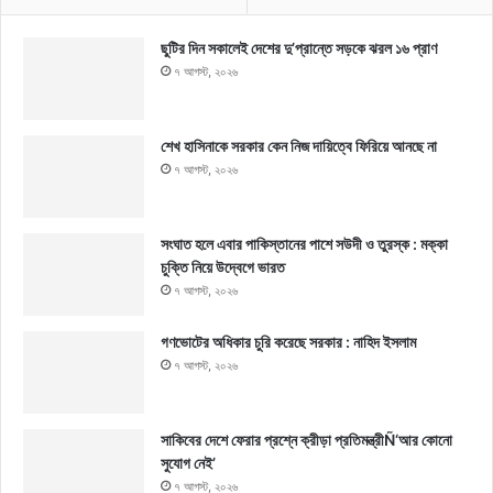
ছুটির দিন সকালেই দেশের দু’প্রান্তে সড়কে ঝরল ১৬ প্রাণ
৭ আগস্ট, ২০২৬
শেখ হাসিনাকে সরকার কেন নিজ দায়িত্বে ফিরিয়ে আনছে না
৭ আগস্ট, ২০২৬
সংঘাত হলে এবার পাকিস্তানের পাশে সউদী ও তুরস্ক : মক্কা
চুক্তি নিয়ে উদ্বেগে ভারত
৭ আগস্ট, ২০২৬
গণভোটের অধিকার চুরি করেছে সরকার : নাহিদ ইসলাম
৭ আগস্ট, ২০২৬
সাকিবের দেশে ফেরার প্রশ্নে ক্রীড়া প্রতিমন্ত্রীÑ‘আর কোনো
সুযোগ নেই’
৭ আগস্ট, ২০২৬