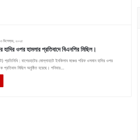
১৩ ডিসেম্বর, ২০২৫
ের হাদির ওপর হামলার প্রতিবাদে বিএনপির মিছিল।
াট) প্রতিনিধি : বাগেরহাটের মোল্লাহাটে ইনকিলাব মঞ্চের শরিফ ওসমান হাদির ওপর
এক প্রতিবাদ মিছিল অনুষ্ঠিত হয়েছে। শনিবার…