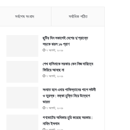
সর্বশেষ সংবাদ
সর্বাধিক পঠিত
ছুটির দিন সকালেই দেশের দু’প্রান্তে
সড়কে ঝরল ১৬ প্রাণ
৭ আগস্ট, ২০২৬
শেখ হাসিনাকে সরকার কেন নিজ দায়িত্বে
ফিরিয়ে আনছে না
৭ আগস্ট, ২০২৬
সংঘাত হলে এবার পাকিস্তানের পাশে সউদী
ও তুরস্ক : মক্কা চুক্তি নিয়ে উদ্বেগে
ভারত
৭ আগস্ট, ২০২৬
গণভোটের অধিকার চুরি করেছে সরকার :
নাহিদ ইসলাম
৭ আগস্ট, ২০২৬