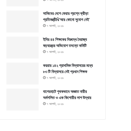
সাকিবের দেশে ফেরার প্রশ্নে ক্রীড়া
প্রতিমন্ত্রীÑ‘আর কোনো সুযোগ নেই’
৭ আগস্ট, ২০২৬
ইবির ৪৪ শিক্ষকের বিরুদ্ধে নৈরাজ্য
ষড়যন্ত্রের অভিযোগ তদন্তে কমিটি
৭ আগস্ট, ২০২৬
কয়রার ১৪২ প্রাথমিক বিদ্যালয়ের মধ্যে
৮৩ টি বিদ্যালয়ে নেই প্রধান শিক্ষক
৭ আগস্ট, ২০২৬
বাগেরহাটে পৃথকভাবে অজ্ঞাত নারীর
অর্ধগলিত ও এক কিশোরীর লাশ উদ্ধার
৭ আগস্ট, ২০২৬