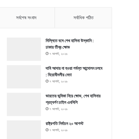
সর্বশেষ সংবাদ
সর্বাধিক পঠিত
দিল্লিতে বসে শেখ হাসিনা উস্কানি :
ঢাকার তীব্র ক্ষোভ
৭ আগস্ট, ২০২৬
দাবি আদায় না হওয়া পর্যন্ত আন্দোলন চলবে
: বিরোধীদলীয় নেতা
৭ আগস্ট, ২০২৬
ভারতের ভূমিকা নিয়ে ক্ষোভ, শেখ হাসিনার
প্রত্যর্পণ চাইল এনসিপি
৭ আগস্ট, ২০২৬
রাষ্ট্রপতি নির্বাচন ২০ আগস্ট
৭ আগস্ট, ২০২৬