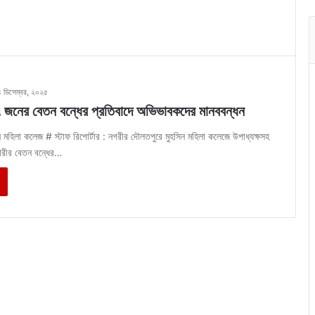
৪ ডিসেম্বর, ২০২৫
৭ জনের বেতন বন্ধের প্রতিবাদে অভিভাবকদের মানববন্ধন
 মহিলা কলেজ # স্টাফ রিপোর্টার : নগরীর দৌলতপুরে মুহসিন মহিলা কলেজে উপাধ্যক্ষসহ
মচারীর বেতন বন্ধের…