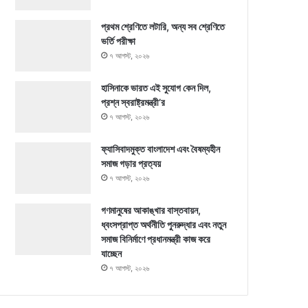
প্রথম শ্রেণিতে লটারি, অন্য সব শ্রেণিতে
ভর্তি পরীক্ষা
৭ আগস্ট, ২০২৬
হাসিনাকে ভারত এই সুযোগ কেন দিল,
প্রশ্ন স্বরাষ্ট্রমন্ত্রী’র
৭ আগস্ট, ২০২৬
ফ্যাসিবাদমুক্ত বাংলাদেশ এবং বৈষম্যহীন
সমাজ গড়ার প্রত্যয়
৭ আগস্ট, ২০২৬
গণমানুষের আকাঙ্খার বাস্তবায়ন,
ধ্বংসপ্রাপ্ত অর্থনীতি পুনরুদ্ধার এবং নতুন
সমাজ বিনির্মাণে প্রধানমন্ত্রী কাজ করে
যাচ্ছেন
৭ আগস্ট, ২০২৬