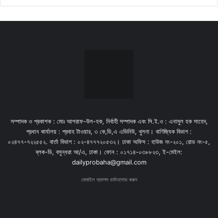
সম্পাদক ও প্রকাশক : মোঃ আশরাফ-উল-হক, নির্বাহী সম্পাদক এবং সি.ই.ও : এনামুল হক সাহেদ,
প্রধান কার্যালয় : প্রবাহ টাওয়ার, ৩ কে,ডি,এ এভিনিউ, খুলনা। বাণিজ্যিক বিভাগ :
০২৪৭৭-৭২২৫৫২. বার্তা বিভাগ : ০২-৪৭৭৭২০৫৩২। ঢাকা অফিস : হাউজ নং-২০১, রোড নং-৫,
ব্লক-ডি, বসুন্ধরা আ/এ, ঢাকা। ফোন : ০১৭১৪-০৩৮৮২৩, ই-মেইল:
dailyprobaha@gmail.com
মোবাইল অ্যাপস ডাউনলোড করুন