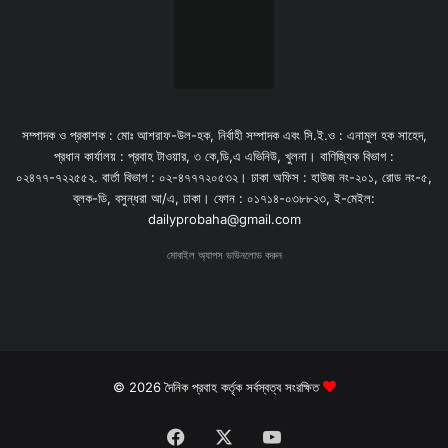
সম্পাদক ও প্রকাশক : মোঃ আশরাফ-উল-হক, নির্বাহী সম্পাদক এবং সি.ই.ও : এনামুল হক সাহেদ,
প্রধান কার্যালয় : প্রবাহ টাওয়ার, ৩ কে,ডি,এ এভিনিউ, খুলনা। বাণিজ্যিক বিভাগ :
০২৪৭৭-৭২২৫৫২. বার্তা বিভাগ : ০২-৪৭৭৭২০৫৩২। ঢাকা অফিস : হাউজ নং-২০১, রোড নং-৫,
ব্লক-ডি, বসুন্ধরা আ/এ, ঢাকা। ফোন : ০১৭১৪-০৩৮৮২৩, ই-মেইল:
dailyprobaha@gmail.com
মোবাইল অ্যাপস ডাউনলোড করুন
© 2026 দৈনিক প্রবাহ কর্তৃক সর্বস্বত্ব সংরক্ষিত
Facebook
X
YouTube