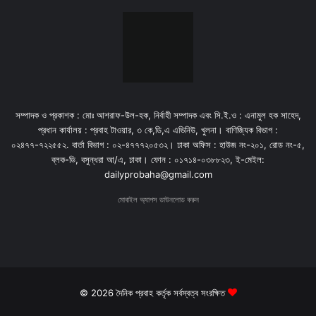
সম্পাদক ও প্রকাশক : মোঃ আশরাফ-উল-হক, নির্বাহী সম্পাদক এবং সি.ই.ও : এনামুল হক সাহেদ,
প্রধান কার্যালয় : প্রবাহ টাওয়ার, ৩ কে,ডি,এ এভিনিউ, খুলনা। বাণিজ্যিক বিভাগ :
০২৪৭৭-৭২২৫৫২. বার্তা বিভাগ : ০২-৪৭৭৭২০৫৩২। ঢাকা অফিস : হাউজ নং-২০১, রোড নং-৫,
ব্লক-ডি, বসুন্ধরা আ/এ, ঢাকা। ফোন : ০১৭১৪-০৩৮৮২৩, ই-মেইল:
dailyprobaha@gmail.com
মোবাইল অ্যাপস ডাউনলোড করুন
© 2026 দৈনিক প্রবাহ কর্তৃক সর্বস্বত্ব সংরক্ষিত