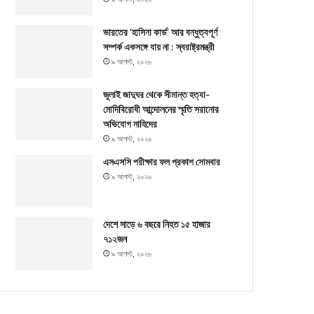
ভারতের ‘হাসিনা কার্ড’ আর বন্ধুত্বপূর্ণ
সম্পর্ক একসঙ্গে যায় না : স্বরাষ্ট্রমন্ত্রী
৯ আগস্ট, ২০২৬
জুলাই জাদুঘর থেকে সীমান্ত হত্যা-
মোদিবিরোধী আন্দোলনের স্মৃতি সরানোর
অভিযোগ নাহিদের
৯ আগস্ট, ২০২৬
এসএসসি পরীক্ষার ফল প্রকাশ সোমবার
৯ আগস্ট, ২০২৬
দেশে সাড়ে ৬ বছরে নিহত ১৫ হাজার
৭১২জন
৯ আগস্ট, ২০২৬