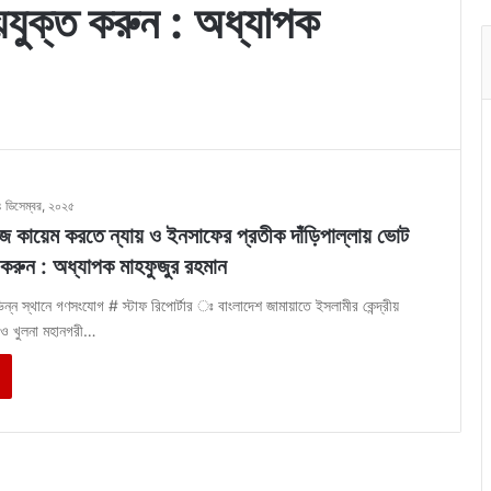
য়যুক্ত করুন : অধ্যাপক
৪ ডিসেম্বর, ২০২৫
 কায়েম করতে ন্যায় ও ইনসাফের প্রতীক দাঁড়িপাল্লায় ভোট
 করুন : অধ্যাপক মাহফুজুর রহমান
িন্ন স্থানে গণসংযোগ # স্টাফ রিপোর্টার ঃ বাংলাদেশ জামায়াতে ইসলামীর কেন্দ্রীয়
 ও খুলনা মহানগরী…