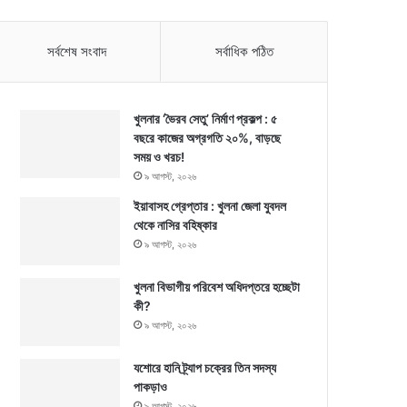
সর্বশেষ সংবাদ
সর্বাধিক পঠিত
খুলনার ‘ভৈরব সেতু’ নির্মাণ প্রকল্প : ৫
বছরে কাজের অগ্রগতি ২০%, বাড়ছে
সময় ও খরচ!
৯ আগস্ট, ২০২৬
ইয়াবাসহ গ্রেপ্তার : খুলনা জেলা যুবদল
থেকে নাসির বহিষ্কার
৯ আগস্ট, ২০২৬
খুলনা বিভাগীয় পরিবেশ অধিদপ্তরে হচ্ছেটা
কী?
৯ আগস্ট, ২০২৬
যশোরে হানি ট্র্যাপ চক্রের তিন সদস্য
পাকড়াও
৯ আগস্ট, ২০২৬