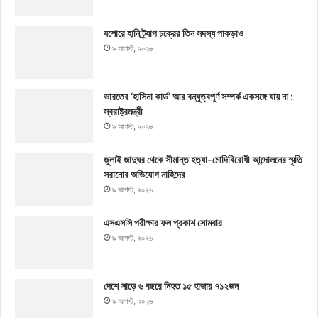
যশোরে হানি ট্র্যাপ চক্রের তিন সদস্য পাকড়াও
৯ আগস্ট, ২০২৬
ভারতের ‘হাসিনা কার্ড’ আর বন্ধুত্বপূর্ণ সম্পর্ক একসঙ্গে যায় না :
স্বরাষ্ট্রমন্ত্রী
৯ আগস্ট, ২০২৬
জুলাই জাদুঘর থেকে সীমান্ত হত্যা-মোদিবিরোধী আন্দোলনের স্মৃতি
সরানোর অভিযোগ নাহিদের
৯ আগস্ট, ২০২৬
এসএসসি পরীক্ষার ফল প্রকাশ সোমবার
৯ আগস্ট, ২০২৬
দেশে সাড়ে ৬ বছরে নিহত ১৫ হাজার ৭১২জন
৯ আগস্ট, ২০২৬