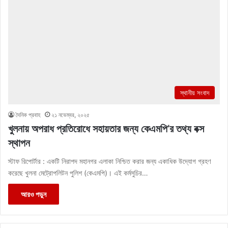
স্থানীয় সংবাদ
দৈনিক প্রবাহ
২১ নভেম্বর, ২০২৫
খুলনায় অপরাধ প্রতিরোধে সহায়তার জন্য কেএমপি’র তথ্য বক্স
স্থাপন
স্টাফ রিপোর্টার : একটি নিরাপদ মহানগর এলাকা নিশ্চিত করার জন্য একাধিক উদ্যোগ গ্রহণ
করেছে খুলনা মেট্রোপলিটন পুলিশ (কেএমপি)। এই কর্মসুচির…
আরও পড়ুন