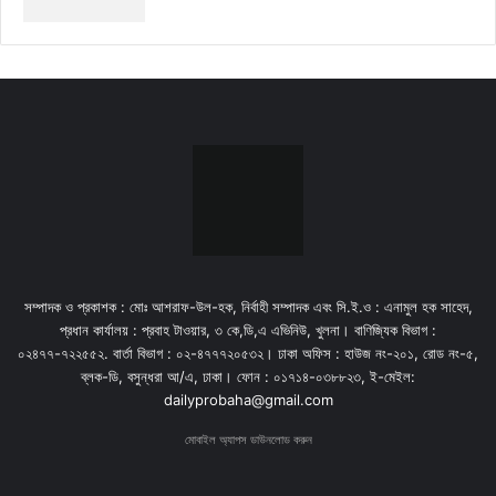
সম্পাদক ও প্রকাশক : মোঃ আশরাফ-উল-হক, নির্বাহী সম্পাদক এবং সি.ই.ও : এনামুল হক সাহেদ,
প্রধান কার্যালয় : প্রবাহ টাওয়ার, ৩ কে,ডি,এ এভিনিউ, খুলনা। বাণিজ্যিক বিভাগ :
০২৪৭৭-৭২২৫৫২. বার্তা বিভাগ : ০২-৪৭৭৭২০৫৩২। ঢাকা অফিস : হাউজ নং-২০১, রোড নং-৫,
ব্লক-ডি, বসুন্ধরা আ/এ, ঢাকা। ফোন : ০১৭১৪-০৩৮৮২৩, ই-মেইল:
dailyprobaha@gmail.com
মোবাইল অ্যাপস ডাউনলোড করুন