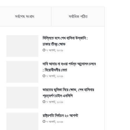
সর্বশেষ সংবাদ
সর্বাধিক পঠিত
দিল্লিতে বসে শেখ হাসিনা উস্কানি :
ঢাকার তীব্র ক্ষোভ
৭ আগস্ট, ২০২৬
দাবি আদায় না হওয়া পর্যন্ত আন্দোলন চলবে
: বিরোধীদলীয় নেতা
৭ আগস্ট, ২০২৬
ভারতের ভূমিকা নিয়ে ক্ষোভ, শেখ হাসিনার
প্রত্যর্পণ চাইল এনসিপি
৭ আগস্ট, ২০২৬
রাষ্ট্রপতি নির্বাচন ২০ আগস্ট
৭ আগস্ট, ২০২৬