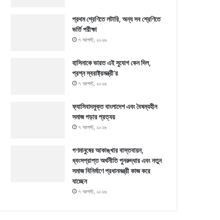
প্রথম শ্রেণিতে লটারি, অন্য সব শ্রেণিতে
ভর্তি পরীক্ষা
৭ আগস্ট, ২০২৬
হাসিনাকে ভারত এই সুযোগ কেন দিল,
প্রশ্ন স্বরাষ্ট্রমন্ত্রী’র
৭ আগস্ট, ২০২৬
ফ্যাসিবাদমুক্ত বাংলাদেশ এবং বৈষম্যহীন
সমাজ গড়ার প্রত্যয়
৭ আগস্ট, ২০২৬
গণমানুষের আকাঙ্খার বাস্তবায়ন,
ধ্বংসপ্রাপ্ত অর্থনীতি পুনরুদ্ধার এবং নতুন
সমাজ বিনির্মাণে প্রধানমন্ত্রী কাজ করে
যাচ্ছেন
৭ আগস্ট, ২০২৬