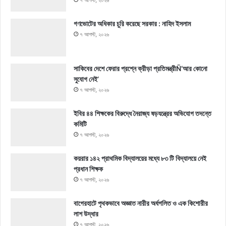
গণভোটের অধিকার চুরি করেছে সরকার : নাহিদ ইসলাম
৭ আগস্ট, ২০২৬
সাকিবের দেশে ফেরার প্রশ্নে ক্রীড়া প্রতিমন্ত্রীÑ‘আর কোনো
সুযোগ নেই’
৭ আগস্ট, ২০২৬
ইবির ৪৪ শিক্ষকের বিরুদ্ধে নৈরাজ্য ষড়যন্ত্রের অভিযোগ তদন্তে
কমিটি
৭ আগস্ট, ২০২৬
কয়রার ১৪২ প্রাথমিক বিদ্যালয়ের মধ্যে ৮৩ টি বিদ্যালয়ে নেই
প্রধান শিক্ষক
৭ আগস্ট, ২০২৬
বাগেরহাটে পৃথকভাবে অজ্ঞাত নারীর অর্ধগলিত ও এক কিশোরীর
লাশ উদ্ধার
৭ আগস্ট, ২০২৬