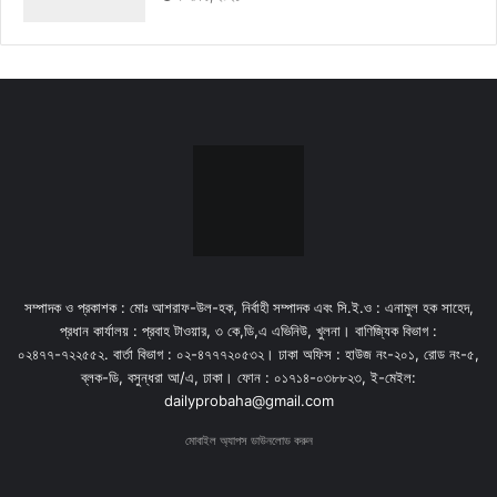
সম্পাদক ও প্রকাশক : মোঃ আশরাফ-উল-হক, নির্বাহী সম্পাদক এবং সি.ই.ও : এনামুল হক সাহেদ,
প্রধান কার্যালয় : প্রবাহ টাওয়ার, ৩ কে,ডি,এ এভিনিউ, খুলনা। বাণিজ্যিক বিভাগ :
০২৪৭৭-৭২২৫৫২. বার্তা বিভাগ : ০২-৪৭৭৭২০৫৩২। ঢাকা অফিস : হাউজ নং-২০১, রোড নং-৫,
ব্লক-ডি, বসুন্ধরা আ/এ, ঢাকা। ফোন : ০১৭১৪-০৩৮৮২৩, ই-মেইল:
dailyprobaha@gmail.com
মোবাইল অ্যাপস ডাউনলোড করুন