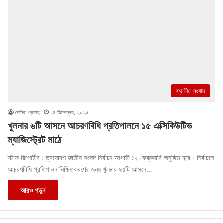
স্থানীয় সংবাদ
দৈনিক প্রবাহ
১৪ ডিসেম্বর, ২০২৫
খুলনার ৬টি আসনে আচরণবিধি প্রতিপালনে ১৫ এক্সিকিউটিভ
ম্যাজিস্ট্রেট মাঠে
স্টাফ রিপোর্টার : ত্রয়োদশ জাতীয় সংসদ নির্বাচন আগামী ১২ ফেব্রুয়ারি অনুষ্ঠিত হবে। নির্বাচনে
আচরণবিধি প্রতিপালন নিশ্চিতকরণের জন্য খুলনার ছয়টি আসনে…
আরও পড়ুন