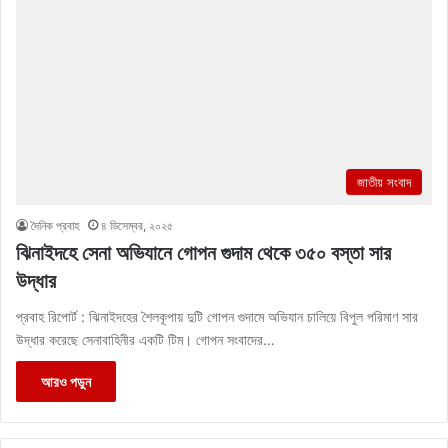
জাতীয় সংবাদ
দৈনিক প্রবাহ
৪ ডিসেম্বর, ২০২৫
ঝিনাইদহে সেনা অভিযানে গোপন গুদাম থেকে ৩৫০ বস্তা সার
উদ্ধার
প্রবাহ রিপোর্ট : ঝিনাইদহের শৈলকূপায় দুটি গোপন গুদামে অভিযান চালিয়ে বিপুল পরিমাণ সার
উদ্ধার করেছে সেনাবাহিনীর একটি টিম। গোপন সংবাদের…
আরও পড়ুন