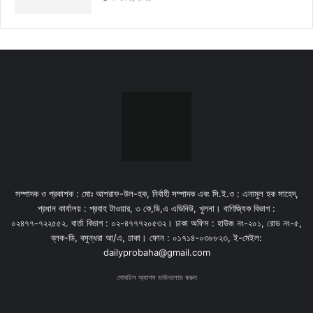
সম্পাদক ও প্রকাশক : মোঃ আশরাফ-উল-হক, নির্বাহী সম্পাদক এবং সি.ই.ও : এনামুল হক সাহেদ,
প্রধান কার্যালয় : প্রবাহ টাওয়ার, ৩ কে,ডি,এ এভিনিউ, খুলনা। বাণিজ্যিক বিভাগ :
০২৪৭৭-৭২২৫৫২. বার্তা বিভাগ : ০২-৪৭৭৭২০৫৩২। ঢাকা অফিস : হাউজ নং-২০১, রোড নং-৫,
ব্লক-ডি, বসুন্ধরা আ/এ, ঢাকা। ফোন : ০১৭১৪-০৩৮৮২৩, ই-মেইল:
dailyprobaha@gmail.com
মোবাইল অ্যাপস ডাউনলোড করুন