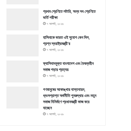
প্রথম শ্রেণিতে লটারি, অন্য সব শ্রেণিতে
ভর্তি পরীক্ষা
৭ আগস্ট, ২০২৬
হাসিনাকে ভারত এই সুযোগ কেন দিল,
প্রশ্ন স্বরাষ্ট্রমন্ত্রী’র
৭ আগস্ট, ২০২৬
ফ্যাসিবাদমুক্ত বাংলাদেশ এবং বৈষম্যহীন
সমাজ গড়ার প্রত্যয়
৭ আগস্ট, ২০২৬
গণমানুষের আকাঙ্খার বাস্তবায়ন,
ধ্বংসপ্রাপ্ত অর্থনীতি পুনরুদ্ধার এবং নতুন
সমাজ বিনির্মাণে প্রধানমন্ত্রী কাজ করে
যাচ্ছেন
৭ আগস্ট, ২০২৬