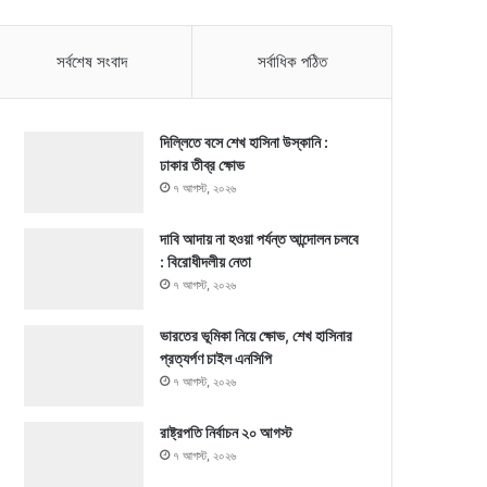
সর্বশেষ সংবাদ
সর্বাধিক পঠিত
দিল্লিতে বসে শেখ হাসিনা উস্কানি :
ঢাকার তীব্র ক্ষোভ
৭ আগস্ট, ২০২৬
দাবি আদায় না হওয়া পর্যন্ত আন্দোলন চলবে
: বিরোধীদলীয় নেতা
৭ আগস্ট, ২০২৬
ভারতের ভূমিকা নিয়ে ক্ষোভ, শেখ হাসিনার
প্রত্যর্পণ চাইল এনসিপি
৭ আগস্ট, ২০২৬
রাষ্ট্রপতি নির্বাচন ২০ আগস্ট
৭ আগস্ট, ২০২৬