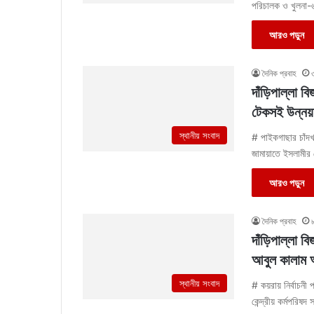
পরিচালক ও খুলনা
আরও পড়ুন
দৈনিক প্রবাহ
দাঁড়িপাল্লা ব
টেকসই উন্নয়
স্থানীয় সংবাদ
# পাইকগাছার চাঁদখ
জামায়াতে ইসলামীর ক
আরও পড়ুন
দৈনিক প্রবাহ
দাঁড়িপাল্লা 
আবুল কালাম
স্থানীয় সংবাদ
# কয়রায় নির্বাচনী
কেন্দ্রীয় কর্মপরিষ