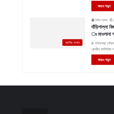
আরও পড়ুন
দৈনিক প্রবাহ
দাঁড়িপাল্লা ব
ঃ মাওলানা 
স্থানীয় সংবাদ
# পাইকগাছা পৌরসভা
কেন্দ্রীয় কর্মপরিষ
আরও পড়ুন