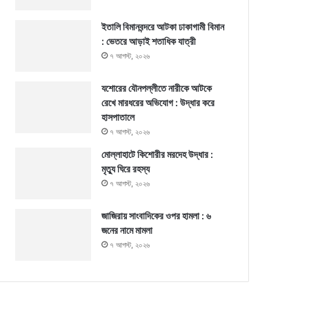
ইতালি বিমানবন্দরে আটকা ঢাকাগামী বিমান
: ভেতরে আড়াই শতাধিক যাত্রী
৭ আগস্ট, ২০২৬
যশোরের যৌনপল্লীতে নারীকে আটকে
রেখে মারধরের অভিযোগ : উদ্ধার করে
হাসপাতালে
৭ আগস্ট, ২০২৬
মোল্লাহাটে কিশোরীর মরদেহ উদ্ধার :
মৃত্যু ঘিরে রহস্য
৭ আগস্ট, ২০২৬
জাজিরায় সাংবাদিকের ওপর হামলা : ৬
জনের নামে মামলা
৭ আগস্ট, ২০২৬