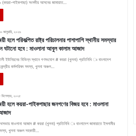
-৬ (কয়রা-পাইকগাছা) সংসদীয় আসনের জামায়াত…
৩০ জানুয়ারি, ২০২৬
িজয়ী হলে পরিকল্পিত রাষ্ট্র পরিচালনার পাশাপাশি স্থানীয় সমস্যার
ন ঘটানো হবে : মাওলানা আবুল কালাম আজাদ
ালী ইউনিয়নের বিভিন্ন স্থানে গণসংযোগ # কয়রা (খুলনা) প্রতিনিধি ঃ বাংলাদেশ
েন্দ্রীয় কর্মপরিষদ সদস্য, খুলনা অঞ্চল…
৮ ডিসেম্বর, ২০২৫
বিজয়ী হলে কয়রা-পাইকগাছার জনগণের বিজয় হবে : মাওলানা
 আজাদ
 পথসভায় মাওলানা আজাদ # কয়রা (খুলনা) প্রতিনিধি ঃ বাংলাদেশ জামায়াতে ইসলামীর
দ সদস্য, খুলনা অঞ্চল সহকারী…