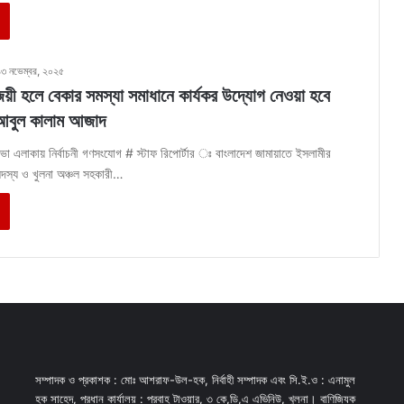
১৩ নভেম্বর, ২০২৫
িজয়ী হলে বেকার সমস্যা সমাধানে কার্যকর উদ্যোগ নেওয়া হবে
আবুল কালাম আজাদ
 এলাকায় নির্বাচনী গণসংযোগ # স্টাফ রিপোর্টার ঃ বাংলাদেশ জামায়াতে ইসলামীর
দ সদস্য ও খুলনা অঞ্চল সহকারী…
সম্পাদক ও প্রকাশক : মোঃ আশরাফ-উল-হক, নির্বাহী সম্পাদক এবং সি.ই.ও : এনামুল
হক সাহেদ, প্রধান কার্যালয় : প্রবাহ টাওয়ার, ৩ কে,ডি,এ এভিনিউ, খুলনা। বাণিজ্যিক