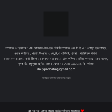
সম্পাদক ও প্রকাশক : মোঃ আশরাফ-উল-হক, নির্বাহী সম্পাদক এবং সি.ই.ও : এনামুল হক সাহেদ,
প্রধান কার্যালয় : প্রবাহ টাওয়ার, ৩ কে,ডি,এ এভিনিউ, খুলনা। বাণিজ্যিক বিভাগ :
০২৪৭৭-৭২২৫৫২. বার্তা বিভাগ : ০২-৪৭৭৭২০৫৩২। ঢাকা অফিস : হাউজ নং-২০১, রোড নং-৫,
ব্লক-ডি, বসুন্ধরা আ/এ, ঢাকা। ফোন : ০১৭১৪-০৩৮৮২৩, ই-মেইল:
dailyprobaha@gmail.com
মোবাইল অ্যাপস ডাউনলোড করুন
© 2026 দৈনিক প্রবাহ কর্তৃক সর্বস্বত্ব সংরক্ষিত