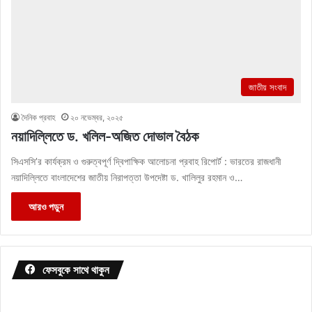
জাতীয় সংবাদ
দৈনিক প্রবাহ
২০ নভেম্বর, ২০২৫
নয়াদিল্লিতে ড. খলিল-অজিত দোভাল বৈঠক
সিএসসি’র কার্যক্রম ও গুরুত্বপূর্ণ দ্বিপাক্ষিক আলোচনা প্রবাহ রিপোর্ট : ভারতের রাজধানী
নয়াদিল্লিতে বাংলাদেশের জাতীয় নিরাপত্তা উপদেষ্টা ড. খালিলুর রহমান ও…
আরও পড়ুন
ফেসবুকে সাথে থাকুন