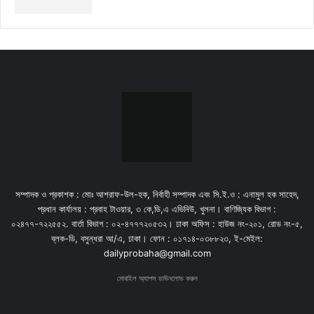
সম্পাদক ও প্রকাশক : মোঃ আশরাফ-উল-হক, নির্বাহী সম্পাদক এবং সি.ই.ও : এনামুল হক সাহেদ,
প্রধান কার্যালয় : প্রবাহ টাওয়ার, ৩ কে,ডি,এ এভিনিউ, খুলনা। বাণিজ্যিক বিভাগ :
০২৪৭৭-৭২২৫৫২. বার্তা বিভাগ : ০২-৪৭৭৭২০৫৩২। ঢাকা অফিস : হাউজ নং-২০১, রোড নং-৫,
ব্লক-ডি, বসুন্ধরা আ/এ, ঢাকা। ফোন : ০১৭১৪-০৩৮৮২৩, ই-মেইল:
dailyprobaha@gmail.com
মোবাইল অ্যাপস ডাউনলোড করুন