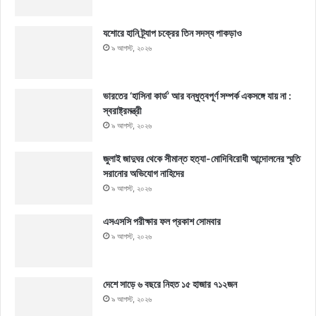
যশোরে হানি ট্র্যাপ চক্রের তিন সদস্য পাকড়াও
৯ আগস্ট, ২০২৬
ভারতের ‘হাসিনা কার্ড’ আর বন্ধুত্বপূর্ণ সম্পর্ক একসঙ্গে যায় না :
স্বরাষ্ট্রমন্ত্রী
৯ আগস্ট, ২০২৬
জুলাই জাদুঘর থেকে সীমান্ত হত্যা-মোদিবিরোধী আন্দোলনের স্মৃতি
সরানোর অভিযোগ নাহিদের
৯ আগস্ট, ২০২৬
এসএসসি পরীক্ষার ফল প্রকাশ সোমবার
৯ আগস্ট, ২০২৬
দেশে সাড়ে ৬ বছরে নিহত ১৫ হাজার ৭১২জন
৯ আগস্ট, ২০২৬