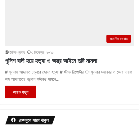
স্থানীয় সংবাদ
দৈনিক প্রবাহ
৩ ডিসেম্বর, ২০২৫
পুলিশ বাদী হয়ে হত্যা ও অস্ত্র আইনে দুটি মামলা
# খুলনায় আদালত চত্বরে জোড়া হত্যা # স্টাফ রিপোর্টার ঃ খুলনার মহানগর ও জেলা দায়রা
জজ আদালতের প্রধান ফটকের সামনে…
আরও পড়ুন
ফেসবুকে সাথে থাকুন