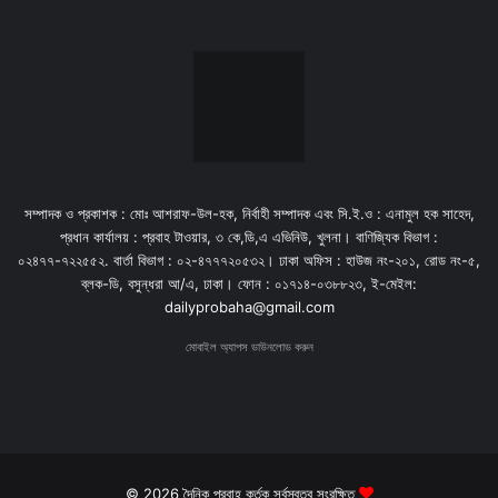
সম্পাদক ও প্রকাশক : মোঃ আশরাফ-উল-হক, নির্বাহী সম্পাদক এবং সি.ই.ও : এনামুল হক সাহেদ,
প্রধান কার্যালয় : প্রবাহ টাওয়ার, ৩ কে,ডি,এ এভিনিউ, খুলনা। বাণিজ্যিক বিভাগ :
০২৪৭৭-৭২২৫৫২. বার্তা বিভাগ : ০২-৪৭৭৭২০৫৩২। ঢাকা অফিস : হাউজ নং-২০১, রোড নং-৫,
ব্লক-ডি, বসুন্ধরা আ/এ, ঢাকা। ফোন : ০১৭১৪-০৩৮৮২৩, ই-মেইল:
dailyprobaha@gmail.com
মোবাইল অ্যাপস ডাউনলোড করুন
© 2026 দৈনিক প্রবাহ কর্তৃক সর্বস্বত্ব সংরক্ষিত