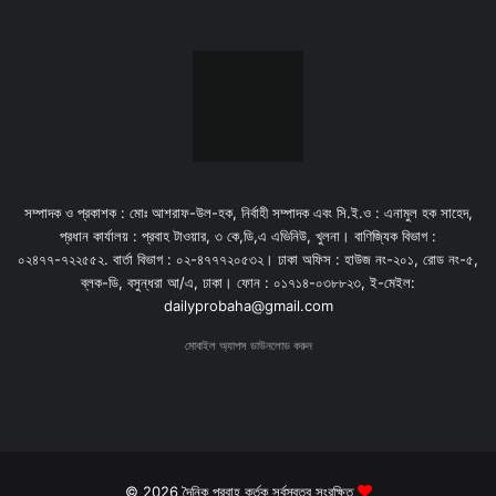
সম্পাদক ও প্রকাশক : মোঃ আশরাফ-উল-হক, নির্বাহী সম্পাদক এবং সি.ই.ও : এনামুল হক সাহেদ,
প্রধান কার্যালয় : প্রবাহ টাওয়ার, ৩ কে,ডি,এ এভিনিউ, খুলনা। বাণিজ্যিক বিভাগ :
০২৪৭৭-৭২২৫৫২. বার্তা বিভাগ : ০২-৪৭৭৭২০৫৩২। ঢাকা অফিস : হাউজ নং-২০১, রোড নং-৫,
ব্লক-ডি, বসুন্ধরা আ/এ, ঢাকা। ফোন : ০১৭১৪-০৩৮৮২৩, ই-মেইল:
dailyprobaha@gmail.com
মোবাইল অ্যাপস ডাউনলোড করুন
© 2026 দৈনিক প্রবাহ কর্তৃক সর্বস্বত্ব সংরক্ষিত