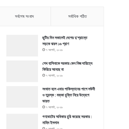
সর্বশেষ সংবাদ
সর্বাধিক পঠিত
ছুটির দিন সকালেই দেশের দু’প্রান্তে
সড়কে ঝরল ১৬ প্রাণ
৭ আগস্ট, ২০২৬
শেখ হাসিনাকে সরকার কেন নিজ দায়িত্বে
ফিরিয়ে আনছে না
৭ আগস্ট, ২০২৬
সংঘাত হলে এবার পাকিস্তানের পাশে সউদী
ও তুরস্ক : মক্কা চুক্তি নিয়ে উদ্বেগে
ভারত
৭ আগস্ট, ২০২৬
গণভোটের অধিকার চুরি করেছে সরকার :
নাহিদ ইসলাম
৭ আগস্ট, ২০২৬