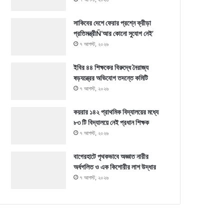
সাকিবের দেশে ফেরার প্রশ্নে ক্রীড়া
প্রতিমন্ত্রীÑ‘আর কোনো সুযোগ নেই’
৭ আগস্ট, ২০২৬
ইবির ৪৪ শিক্ষকের বিরুদ্ধে নৈরাজ্য
ষড়যন্ত্রের অভিযোগ তদন্তে কমিটি
৭ আগস্ট, ২০২৬
কয়রার ১৪২ প্রাথমিক বিদ্যালয়ের মধ্যে
৮৩ টি বিদ্যালয়ে নেই প্রধান শিক্ষক
৭ আগস্ট, ২০২৬
বাগেরহাটে পৃথকভাবে অজ্ঞাত নারীর
অর্ধগলিত ও এক কিশোরীর লাশ উদ্ধার
৭ আগস্ট, ২০২৬