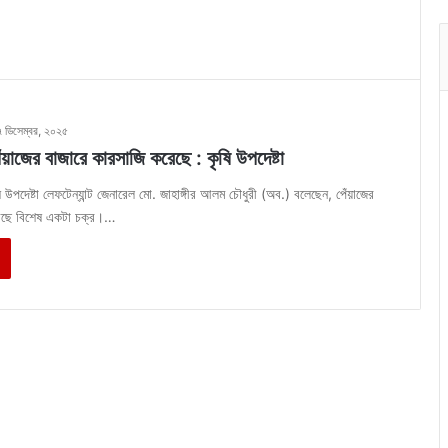
৭ ডিসেম্বর, ২০২৫
ঁয়াজের বাজারে কারসাজি করেছে : কৃষি উপদেষ্টা
ষি উপদেষ্টা লেফটেন্যান্ট জেনারেল মো. জাহাঙ্গীর আলম চৌধুরী (অব.) বলেছেন, পেঁয়াজের
রছে বিশেষ একটা চক্র।…