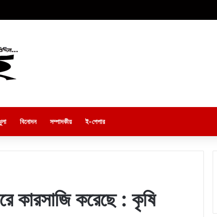
ুলা
বিনোদন
সম্পাদকীয়
ই-পেপার
ারে কারসাজি করেছে : কৃষি