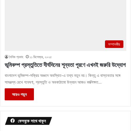
সম্পাদকীয়
দৈনিক প্রবাহ
১১ ডিসেম্বর, ২০২৫
ভূমিকম্প প্রস্তুতিতে দীর্ঘদিনের শূন্যতা পূরণে এখনই জরুরি উদ্যোগ
বাংলাদেশ ভূমিকম্প-সক্রিয় অঞ্চলে অবস্থিত-এ তথ্য নতুন নয়। কিন্তু এ বাস্তবতার সঙ্গে
সামঞ্জস্য রেখে গবেষণা, প্রস্তুতি ও অবকাঠামো উন্নয়ন আজও কাক্সিক্ষত…
আরও পড়ুন
ফেসবুকে সাথে থাকুন