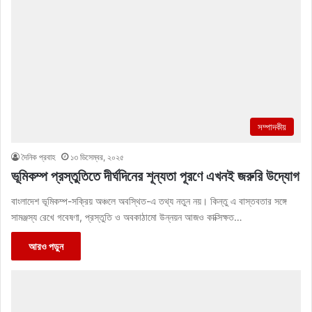
সম্পাদকীয়
দৈনিক প্রবাহ
১৩ ডিসেম্বর, ২০২৫
ভূমিকম্প প্রস্তুতিতে দীর্ঘদিনের শূন্যতা পূরণে এখনই জরুরি উদ্যোগ
বাংলাদেশ ভূমিকম্প-সক্রিয় অঞ্চলে অবস্থিত-এ তথ্য নতুন নয়। কিন্তু এ বাস্তবতার সঙ্গে
সামঞ্জস্য রেখে গবেষণা, প্রস্তুতি ও অবকাঠামো উন্নয়ন আজও কাক্সিক্ষত…
আরও পড়ুন