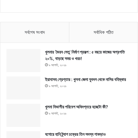
সর্বশেষ সংবাদ
সর্বাধিক পঠিত
খুলনার ‘ভৈরব সেতু’ নির্মাণ প্রকল্প : ৫ বছরে কাজের অগ্রগতি
২০%, বাড়ছে সময় ও খরচ!
৯ আগস্ট, ২০২৬
ইয়াবাসহ গ্রেপ্তার : খুলনা জেলা যুবদল থেকে নাসির বহিষ্কার
৯ আগস্ট, ২০২৬
খুলনা বিভাগীয় পরিবেশ অধিদপ্তরে হচ্ছেটা কী?
৯ আগস্ট, ২০২৬
যশোরে হানি ট্র্যাপ চক্রের তিন সদস্য পাকড়াও