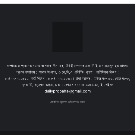
সম্পাদক ও প্রকাশক : মোঃ আশরাফ-উল-হক, নির্বাহী সম্পাদক এবং সি.ই.ও : এনামুল হক সাহেদ,
প্রধান কার্যালয় : প্রবাহ টাওয়ার, ৩ কে,ডি,এ এভিনিউ, খুলনা। বাণিজ্যিক বিভাগ :
০২৪৭৭-৭২২৫৫২. বার্তা বিভাগ : ০২-৪৭৭৭২০৫৩২। ঢাকা অফিস : হাউজ নং-২০১, রোড নং-৫,
ব্লক-ডি, বসুন্ধরা আ/এ, ঢাকা। ফোন : ০১৭১৪-০৩৮৮২৩, ই-মেইল:
dailyprobaha@gmail.com
মোবাইল অ্যাপস ডাউনলোড করুন