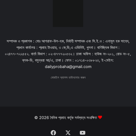
সম্পাদক ও প্রকাশক : মোঃ আশরাফ-উল-হক, নির্বাহী সম্পাদক এবং সি.ই.ও : এনামুল হক সাহেদ,
প্রধান কার্যালয় : প্রবাহ টাওয়ার, ৩ কে,ডি,এ এভিনিউ, খুলনা। বাণিজ্যিক বিভাগ :
০২৪৭৭-৭২২৫৫২. বার্তা বিভাগ : ০২-৪৭৭৭২০৫৩২। ঢাকা অফিস : হাউজ নং-২০১, রোড নং-৫,
ব্লক-ডি, বসুন্ধরা আ/এ, ঢাকা। ফোন : ০১৭১৪-০৩৮৮২৩, ই-মেইল:
dailyprobaha@gmail.com
মোবাইল অ্যাপস ডাউনলোড করুন
© 2026 দৈনিক প্রবাহ কর্তৃক সর্বস্বত্ব সংরক্ষিত
Facebook
X
YouTube