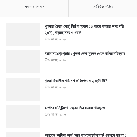
সর্বশেষ সংবাদ
সর্বাধিক পঠিত
খুলনার ‘ভৈরব সেতু’ নির্মাণ প্রকল্প : ৫ বছরে কাজের অগ্রগতি
২০%, বাড়ছে সময় ও খরচ!
৯ আগস্ট, ২০২৬
ইয়াবাসহ গ্রেপ্তার : খুলনা জেলা যুবদল থেকে নাসির বহিষ্কার
৯ আগস্ট, ২০২৬
খুলনা বিভাগীয় পরিবেশ অধিদপ্তরে হচ্ছেটা কী?
৯ আগস্ট, ২০২৬
যশোরে হানি ট্র্যাপ চক্রের তিন সদস্য পাকড়াও
৯ আগস্ট, ২০২৬
ভারতের ‘হাসিনা কার্ড’ আর বন্ধুত্বপূর্ণ সম্পর্ক একসঙ্গে যায় না :