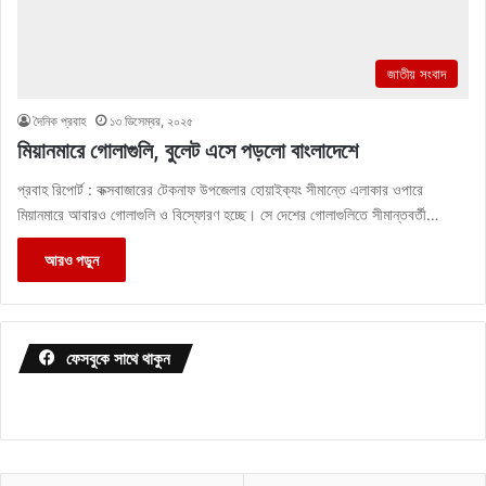
জাতীয় সংবাদ
দৈনিক প্রবাহ
১৩ ডিসেম্বর, ২০২৫
মিয়ানমারে গোলাগুলি, বুলেট এসে পড়লো বাংলাদেশে
প্রবাহ রিপোর্ট : কক্সবাজারের টেকনাফ উপজেলার হোয়াইক্যং সীমান্তে এলাকার ওপারে
মিয়ানমারে আবারও গোলাগুলি ও বিস্ফোরণ হচ্ছে। সে দেশের গোলাগুলিতে সীমান্তবর্তী…
আরও পড়ুন
ফেসবুকে সাথে থাকুন