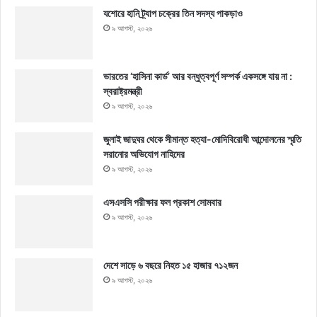
যশোরে হানি ট্র্যাপ চক্রের তিন সদস্য পাকড়াও
৯ আগস্ট, ২০২৬
ভারতের ‘হাসিনা কার্ড’ আর বন্ধুত্বপূর্ণ সম্পর্ক একসঙ্গে যায় না :
স্বরাষ্ট্রমন্ত্রী
৯ আগস্ট, ২০২৬
জুলাই জাদুঘর থেকে সীমান্ত হত্যা-মোদিবিরোধী আন্দোলনের স্মৃতি
সরানোর অভিযোগ নাহিদের
৯ আগস্ট, ২০২৬
এসএসসি পরীক্ষার ফল প্রকাশ সোমবার
৯ আগস্ট, ২০২৬
দেশে সাড়ে ৬ বছরে নিহত ১৫ হাজার ৭১২জন
৯ আগস্ট, ২০২৬