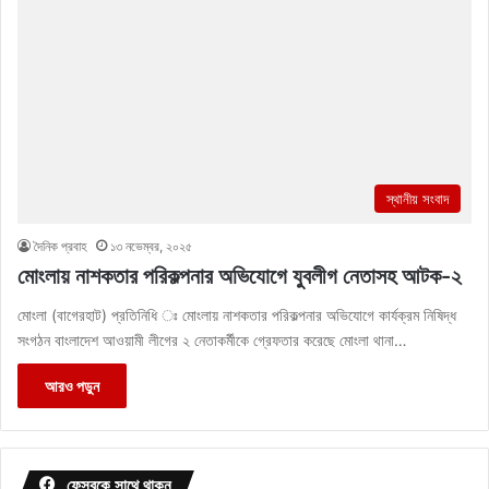
স্থানীয় সংবাদ
দৈনিক প্রবাহ
১৩ নভেম্বর, ২০২৫
মোংলায় নাশকতার পরিকল্পনার অভিযোগে যুবলীগ নেতাসহ আটক-২
মোংলা (বাগেরহাট) প্রতিনিধি ঃ মোংলায় নাশকতার পরিকল্পনার অভিযোগে কার্যক্রম নিষিদ্ধ
সংগঠন বাংলাদেশ আওয়ামী লীগের ২ নেতাকর্মীকে গ্রেফতার করেছে মোংলা থানা…
আরও পড়ুন
ফেসবুকে সাথে থাকুন