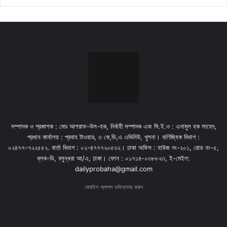
সম্পাদক ও প্রকাশক : মোঃ আশরাফ-উল-হক, নির্বাহী সম্পাদক এবং সি.ই.ও : এনামুল হক সাহেদ,
প্রধান কার্যালয় : প্রবাহ টাওয়ার, ৩ কে,ডি,এ এভিনিউ, খুলনা। বাণিজ্যিক বিভাগ :
০২৪৭৭-৭২২৫৫২. বার্তা বিভাগ : ০২-৪৭৭৭২০৫৩২। ঢাকা অফিস : হাউজ নং-২০১, রোড নং-৫,
ব্লক-ডি, বসুন্ধরা আ/এ, ঢাকা। ফোন : ০১৭১৪-০৩৮৮২৩, ই-মেইল:
dailyprobaha@gmail.com
মোবাইল অ্যাপস ডাউনলোড করুন