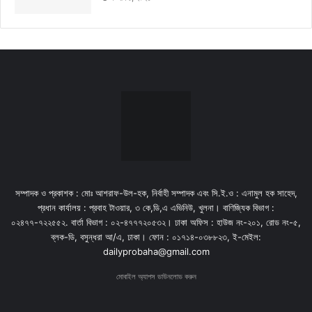
সম্পাদক ও প্রকাশক : মোঃ আশরাফ-উল-হক, নির্বাহী সম্পাদক এবং সি.ই.ও : এনামুল হক সাহেদ,
প্রধান কার্যালয় : প্রবাহ টাওয়ার, ৩ কে,ডি,এ এভিনিউ, খুলনা। বাণিজ্যিক বিভাগ :
০২৪৭৭-৭২২৫৫২. বার্তা বিভাগ : ০২-৪৭৭৭২০৫৩২। ঢাকা অফিস : হাউজ নং-২০১, রোড নং-৫,
ব্লক-ডি, বসুন্ধরা আ/এ, ঢাকা। ফোন : ০১৭১৪-০৩৮৮২৩, ই-মেইল:
dailyprobaha@gmail.com
মোবাইল অ্যাপস ডাউনলোড করুন