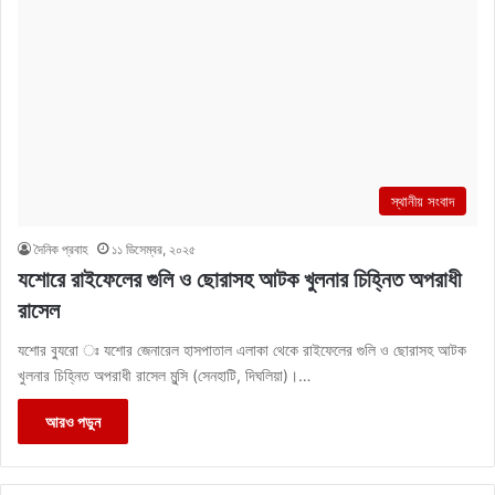
স্থানীয় সংবাদ
দৈনিক প্রবাহ
১১ ডিসেম্বর, ২০২৫
যশোরে রাইফেলের গুলি ও ছোরাসহ আটক খুলনার চিহ্নিত অপরাধী
রাসেল
যশোর ব্যুরো ঃ যশোর জেনারেল হাসপাতাল এলাকা থেকে রাইফেলের গুলি ও ছোরাসহ আটক
খুলনার চিহ্নিত অপরাধী রাসেল মুন্সি (সেনহাটি, দিঘলিয়া)।…
আরও পড়ুন