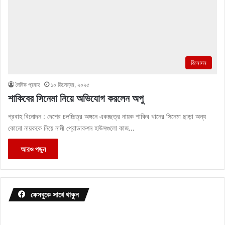
বিনোদন
দৈনিক প্রবাহ
১০ ডিসেম্বর, ২০২৫
শাকিবের সিনেমা নিয়ে অভিযোগ করলেন অপু
প্রবাহ বিনোদন : দেশের চলচ্চিত্র অঙ্গনে একচ্ছত্র নায়ক শাকিব খানের সিনেমা ছাড়া অন্য
কোনো নায়ককে নিয়ে নামী প্রোডাকশন হাউসগুলো কাজ…
আরও পড়ুন
ফেসবুকে সাথে থাকুন