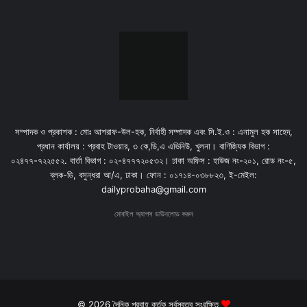
সম্পাদক ও প্রকাশক : মোঃ আশরাফ-উল-হক, নির্বাহী সম্পাদক এবং সি.ই.ও : এনামুল হক সাহেদ,
প্রধান কার্যালয় : প্রবাহ টাওয়ার, ৩ কে,ডি,এ এভিনিউ, খুলনা। বাণিজ্যিক বিভাগ :
০২৪৭৭-৭২২৫৫২. বার্তা বিভাগ : ০২-৪৭৭৭২০৫৩২। ঢাকা অফিস : হাউজ নং-২০১, রোড নং-৫,
ব্লক-ডি, বসুন্ধরা আ/এ, ঢাকা। ফোন : ০১৭১৪-০৩৮৮২৩, ই-মেইল:
dailyprobaha@gmail.com
মোবাইল অ্যাপস ডাউনলোড করুন
© 2026 দৈনিক প্রবাহ কর্তৃক সর্বস্বত্ব সংরক্ষিত