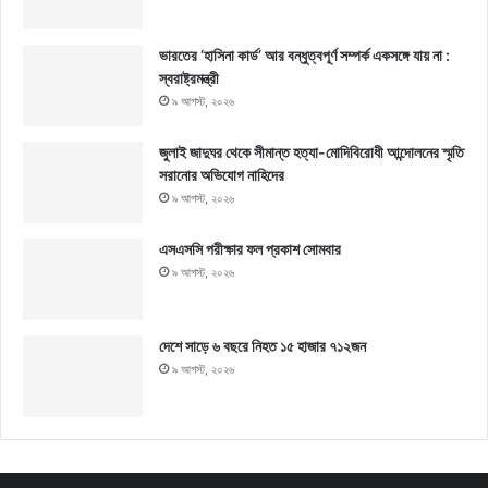
ভারতের ‘হাসিনা কার্ড’ আর বন্ধুত্বপূর্ণ সম্পর্ক একসঙ্গে যায় না :
স্বরাষ্ট্রমন্ত্রী
৯ আগস্ট, ২০২৬
জুলাই জাদুঘর থেকে সীমান্ত হত্যা-মোদিবিরোধী আন্দোলনের স্মৃতি
সরানোর অভিযোগ নাহিদের
৯ আগস্ট, ২০২৬
এসএসসি পরীক্ষার ফল প্রকাশ সোমবার
৯ আগস্ট, ২০২৬
দেশে সাড়ে ৬ বছরে নিহত ১৫ হাজার ৭১২জন
৯ আগস্ট, ২০২৬