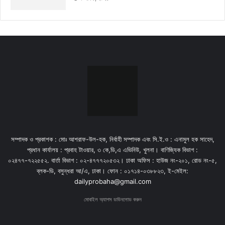
সম্পাদক ও প্রকাশক : মোঃ আশরাফ-উল-হক, নির্বাহী সম্পাদক এবং সি.ই.ও : এনামুল হক সাহেদ,
প্রধান কার্যালয় : প্রবাহ টাওয়ার, ৩ কে,ডি,এ এভিনিউ, খুলনা। বাণিজ্যিক বিভাগ :
০২৪৭৭-৭২২৫৫২. বার্তা বিভাগ : ০২-৪৭৭৭২০৫৩২। ঢাকা অফিস : হাউজ নং-২০১, রোড নং-৫,
ব্লক-ডি, বসুন্ধরা আ/এ, ঢাকা। ফোন : ০১৭১৪-০৩৮৮২৩, ই-মেইল:
dailyprobaha@gmail.com
মোবাইল অ্যাপস ডাউনলোড করুন