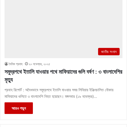
জাতীয় সংবাদ
দৈনিক প্রবাহ
২০ নভেম্বর, ২০২৫
সমুদ্রপথে ইতালি যাওয়ার পথে মাফিয়াদের গুলি বর্ষণ : ৩ বাংলাদেশির
মৃত্যু
প্রবাহ রিপোর্ট : অবৈধভাবে সমুদ্রপথে ইতালি যাওয়ার সময় লিবিয়ায় ইঞ্জিনচালিত নৌকায়
মাফিয়াদের গুলিতে ৩ বাংলাদেশি নিহত হয়েছেন। মঙ্গলবার (১৯ নভেম্বর)…
আরও পড়ুন