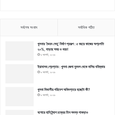
সর্বশেষ সংবাদ
সর্বাধিক পঠিত
খুলনার ‘ভৈরব সেতু’ নির্মাণ প্রকল্প : ৫ বছরে কাজের অগ্রগতি
২০%, বাড়ছে সময় ও খরচ!
৯ আগস্ট, ২০২৬
ইয়াবাসহ গ্রেপ্তার : খুলনা জেলা যুবদল থেকে নাসির বহিষ্কার
৯ আগস্ট, ২০২৬
খুলনা বিভাগীয় পরিবেশ অধিদপ্তরে হচ্ছেটা কী?
৯ আগস্ট, ২০২৬
যশোরে হানি ট্র্যাপ চক্রের তিন সদস্য পাকড়াও