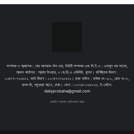
সম্পাদক ও প্রকাশক : মোঃ আশরাফ-উল-হক, নির্বাহী সম্পাদক এবং সি.ই.ও : এনামুল হক সাহেদ,
প্রধান কার্যালয় : প্রবাহ টাওয়ার, ৩ কে,ডি,এ এভিনিউ, খুলনা। বাণিজ্যিক বিভাগ :
০২৪৭৭-৭২২৫৫২. বার্তা বিভাগ : ০২-৪৭৭৭২০৫৩২। ঢাকা অফিস : হাউজ নং-২০১, রোড নং-৫,
ব্লক-ডি, বসুন্ধরা আ/এ, ঢাকা। ফোন : ০১৭১৪-০৩৮৮২৩, ই-মেইল:
dailyprobaha@gmail.com
মোবাইল অ্যাপস ডাউনলোড করুন