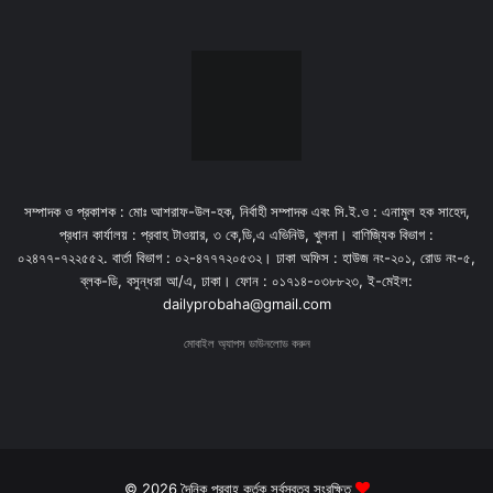
সম্পাদক ও প্রকাশক : মোঃ আশরাফ-উল-হক, নির্বাহী সম্পাদক এবং সি.ই.ও : এনামুল হক সাহেদ,
প্রধান কার্যালয় : প্রবাহ টাওয়ার, ৩ কে,ডি,এ এভিনিউ, খুলনা। বাণিজ্যিক বিভাগ :
০২৪৭৭-৭২২৫৫২. বার্তা বিভাগ : ০২-৪৭৭৭২০৫৩২। ঢাকা অফিস : হাউজ নং-২০১, রোড নং-৫,
ব্লক-ডি, বসুন্ধরা আ/এ, ঢাকা। ফোন : ০১৭১৪-০৩৮৮২৩, ই-মেইল:
dailyprobaha@gmail.com
মোবাইল অ্যাপস ডাউনলোড করুন
© 2026 দৈনিক প্রবাহ কর্তৃক সর্বস্বত্ব সংরক্ষিত