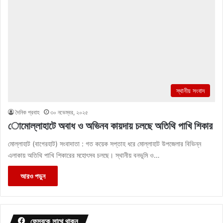
স্থানীয় সংবাদ
দৈনিক প্রবাহ
৩০ নভেম্বর, ২০২৫
োমোল্লাহাটে অবাধ ও অভিনব কায়দায় চলছে অতিথি পাখি শিকার
মোল্লাহাট (বাগেরহাট) সংবাদাতা : গত কয়েক সপ্তাহ ধরে মোল্লাহাট উপজেলার বিভিন্ন
এলাকায় অতিথি পাখি শিকারের মহোৎসব চলছে। স্থানীয় বনভূমি ও…
আরও পড়ুন
ফেসবুকে সাথে থাকুন