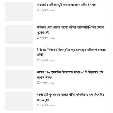
গণভোটের অধিকার চুরি করেছে সরকার : নাহিদ ইসলাম
৭ আগস্ট, ২০২৬
সাকিবের দেশে ফেরার প্রশ্নে ক্রীড়া প্রতিমন্ত্রীÑ‘আর কোনো
সুযোগ নেই’
৭ আগস্ট, ২০২৬
ইবির ৪৪ শিক্ষকের বিরুদ্ধে নৈরাজ্য ষড়যন্ত্রের অভিযোগ তদন্তে
কমিটি
৭ আগস্ট, ২০২৬
কয়রার ১৪২ প্রাথমিক বিদ্যালয়ের মধ্যে ৮৩ টি বিদ্যালয়ে নেই
প্রধান শিক্ষক
৭ আগস্ট, ২০২৬
বাগেরহাটে পৃথকভাবে অজ্ঞাত নারীর অর্ধগলিত ও এক কিশোরীর
লাশ উদ্ধার
৭ আগস্ট, ২০২৬