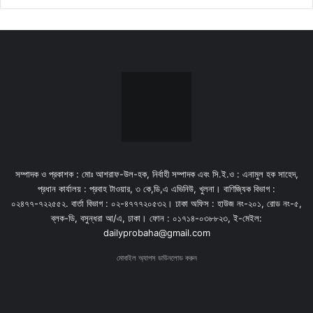
সম্পাদক ও প্রকাশক : মোঃ আশরাফ-উল-হক, নির্বাহী সম্পাদক এবং সি.ই.ও : এনামুল হক সাহেদ,
প্রধান কার্যালয় : প্রবাহ টাওয়ার, ৩ কে,ডি,এ এভিনিউ, খুলনা। বাণিজ্যিক বিভাগ :
০২৪৭৭-৭২২৫৫২. বার্তা বিভাগ : ০২-৪৭৭৭২০৫৩২। ঢাকা অফিস : হাউজ নং-২০১, রোড নং-৫,
ব্লক-ডি, বসুন্ধরা আ/এ, ঢাকা। ফোন : ০১৭১৪-০৩৮৮২৩, ই-মেইল:
dailyprobaha@gmail.com
মোবাইল অ্যাপস ডাউনলোড করুন