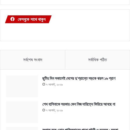
ফেসবুকে সাথে থাকুন
সর্বশেষ সংবাদ
সর্বাধিক পঠিত
ছুটির দিন সকালেই দেশের দু’প্রান্তে সড়কে ঝরল ১৬ প্রাণ
৭ আগস্ট, ২০২৬
শেখ হাসিনাকে সরকার কেন নিজ দায়িত্বে ফিরিয়ে আনছে না
৭ আগস্ট, ২০২৬
সংঘাত হলে এবার পাকিস্তানের পাশে সউদী ও তুরস্ক : মক্কা