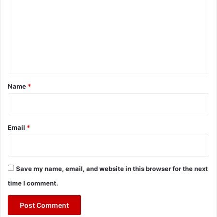
m
m
e
n
t
*
Name
*
Email
*
Save my name, email, and website in this browser for the next
time I comment.