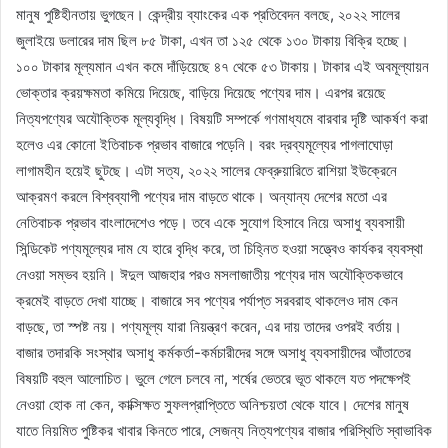
মানুষ পুষ্টিহীনতায় ভুগছেন। কেন্দ্রীয় ব্যাংকের এক প্রতিবেদন বলছে, ২০২২ সালের
জুলাইয়ে ডলারের দাম ছিল ৮৫ টাকা, এখন তা ১২৫ থেকে ১৩০ টাকায় বিক্রি হচ্ছে।
১০০ টাকার মূল্যমান এখন কমে দাঁড়িয়েছে ৪৭ থেকে ৫৩ টাকায়। টাকার এই অবমূল্যায়ন
ভোক্তার ক্রয়ক্ষমতা কমিয়ে দিয়েছে, বাড়িয়ে দিয়েছে পণ্যের দাম। এরপর রয়েছে
নিত্যপণ্যের অযৌক্তিক মূল্যবৃদ্ধি। বিষয়টি সম্পর্কে গণমাধ্যমে বারবার দৃষ্টি আকর্ষণ করা
হলেও এর কোনো ইতিবাচক প্রভাব বাজারে পড়েনি। বরং দ্রব্যমূল্যের পাগলাঘোড়া
লাগামহীন হয়েই ছুটছে। এটা সত্য, ২০২২ সালের ফেব্রুয়ারিতে রাশিয়া ইউক্রেনে
আক্রমণ করলে বিশ্বব্যাপী পণ্যের দাম বাড়তে থাকে। অন্যান্য দেশের মতো এর
নেতিবাচক প্রভাব বাংলাদেশেও পড়ে। তবে একে সুযোগ হিসাবে নিয়ে অসাধু ব্যবসায়ী
সিন্ডিকেট পণ্যমূল্যের দাম যে হারে বৃদ্ধি করে, তা চিহ্নিত হওয়া সত্ত্বেও কার্যকর ব্যবস্থা
নেওয়া সম্ভব হয়নি। ঈদুল আজহার পরও মসলাজাতীয় পণ্যের দাম অযৌক্তিকভাবে
ক্রমেই বাড়তে দেখা যাচ্ছে। বাজারে সব পণ্যের পর্যাপ্ত সরবরাহ থাকলেও দাম কেন
বাড়ছে, তা স্পষ্ট নয়। পণ্যমূল্য যারা নিয়ন্ত্রণ করেন, এর দায় তাদের ওপরই বর্তায়।
বাজার তদারকি সংস্থার অসাধু কর্মকর্তা-কর্মচারীদের সঙ্গে অসাধু ব্যবসায়ীদের আঁতাতের
বিষয়টি বহুল আলোচিত। ভুলে গেলে চলবে না, শর্ষের ভেতরে ভূত থাকলে যত পদক্ষেপই
নেওয়া হোক না কেন, কাক্সিক্ষত সুফলপ্রাপ্তিতে অনিশ্চয়তা থেকে যাবে। দেশের মানুষ
যাতে নিয়মিত পুষ্টিকর খাবার কিনতে পারে, সেজন্য নিত্যপণ্যের বাজার পরিস্থিতি স্বাভাবিক