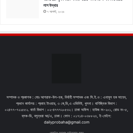
লাশ উদ্ধার
৭ আগস্ট, ২০২৬
সম্পাদক ও প্রকাশক : মোঃ আশরাফ-উল-হক, নির্বাহী সম্পাদক এবং সি.ই.ও : এনামুল হক সাহেদ,
প্রধান কার্যালয় : প্রবাহ টাওয়ার, ৩ কে,ডি,এ এভিনিউ, খুলনা। বাণিজ্যিক বিভাগ :
০২৪৭৭-৭২২৫৫২. বার্তা বিভাগ : ০২-৪৭৭৭২০৫৩২। ঢাকা অফিস : হাউজ নং-২০১, রোড নং-৫,
ব্লক-ডি, বসুন্ধরা আ/এ, ঢাকা। ফোন : ০১৭১৪-০৩৮৮২৩, ই-মেইল:
dailyprobaha@gmail.com
মোবাইল অ্যাপস ডাউনলোড করুন