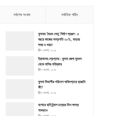
সর্বশেষ সংবাদ
সর্বাধিক পঠিত
খুলনার ‘ভৈরব সেতু’ নির্মাণ প্রকল্প : ৫
বছরে কাজের অগ্রগতি ২০%, বাড়ছে
সময় ও খরচ!
৯ আগস্ট, ২০২৬
ইয়াবাসহ গ্রেপ্তার : খুলনা জেলা যুবদল
থেকে নাসির বহিষ্কার
৯ আগস্ট, ২০২৬
খুলনা বিভাগীয় পরিবেশ অধিদপ্তরে হচ্ছেটা
কী?
৯ আগস্ট, ২০২৬
যশোরে হানি ট্র্যাপ চক্রের তিন সদস্য
পাকড়াও
৯ আগস্ট, ২০২৬