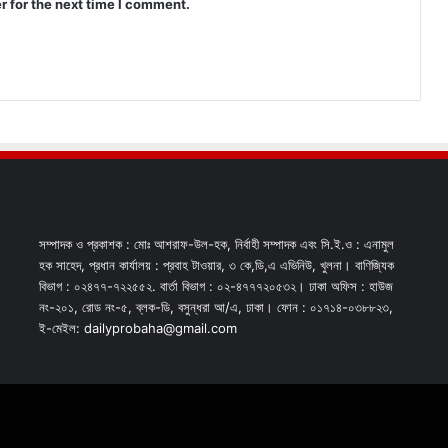
r for the next time I comment.
সম্পাদক ও প্রকাশক : মোঃ আশরাফ-উল-হক, নির্বাহী সম্পাদক এবং সি.ই.ও : এনামুল
হক সাহেদ, প্রধান কার্যালয় : প্রবাহ টাওয়ার, ৩ কে,ডি,এ এভিনিউ, খুলনা। বাণিজ্যিক
বিভাগ : ০২৪৭৭-৭২২৫৫২. বার্তা বিভাগ : ০২-৪৭৭৭২০৫৩২। ঢাকা অফিস : হাউজ
নং-২০১, রোড নং-৫, ব্লক-ডি, বসুন্ধরা আ/এ, ঢাকা। ফোন : ০১৭১৪-০৩৮৮২৩,
ই-মেইল: dailyprobaha@gmail.com