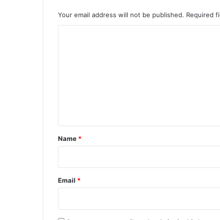
Your email address will not be published.
Required f
C
o
m
m
e
n
t
*
Name
*
Email
*