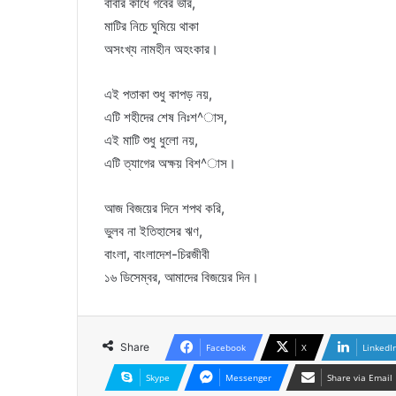
বাবার কাঁধে গর্বের ভার,
মাটির নিচে ঘুমিয়ে থাকা
অসংখ্য নামহীন অহংকার।
এই পতাকা শুধু কাপড় নয়,
এটি শহীদের শেষ নিঃশ^াস,
এই মাটি শুধু ধুলো নয়,
এটি ত্যাগের অক্ষয় বিশ^াস।
আজ বিজয়ের দিনে শপথ করি,
ভুলব না ইতিহাসের ঋণ,
বাংলা, বাংলাদেশ-চিরজীবী
১৬ ডিসেম্বর, আমাদের বিজয়ের দিন।
Share
Facebook
X
LinkedI
Skype
Messenger
Share via Email