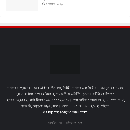
৭ আগস্ট, ২০২৬
সম্পাদক ও প্রকাশক : মোঃ আশরাফ-উল-হক, নির্বাহী সম্পাদক এবং সি.ই.ও : এনামুল হক সাহেদ,
প্রধান কার্যালয় : প্রবাহ টাওয়ার, ৩ কে,ডি,এ এভিনিউ, খুলনা। বাণিজ্যিক বিভাগ :
০২৪৭৭-৭২২৫৫২. বার্তা বিভাগ : ০২-৪৭৭৭২০৫৩২। ঢাকা অফিস : হাউজ নং-২০১, রোড নং-৫,
ব্লক-ডি, বসুন্ধরা আ/এ, ঢাকা। ফোন : ০১৭১৪-০৩৮৮২৩, ই-মেইল:
dailyprobaha@gmail.com
মোবাইল অ্যাপস ডাউনলোড করুন