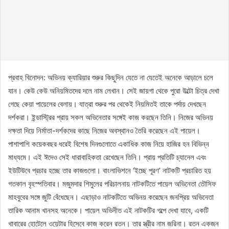
প্রবাহ বিনোদন: অভিনয় ক্যারিয়ার শুরুর কিছুদিন যেতে না যেতেই অনেকে আড়ালে চলে
যান। কেউ কেউ অনিয়মিতদের দলে নাম লেখান। সেই জায়গা থেকে পুরো উল্টো চিত্র দেখা
গেছে কেয়া পায়েলের বেলায়। যাত্রা শুরুর পর থেকেই নিয়মিতই তাকে পর্দায় দেখছেন
দর্শকরা। ইন্ডাস্ট্রির প্রায় সকল অভিনেতার সঙ্গেই কাজ করছেন তিনি। নিজের অভিনয়
দক্ষতা দিয়ে নির্মাতা-দর্শকদের কাছে নিজের অবস্থানও তৈরি করেছেন এই পায়েল।
পাশাপাশি কয়েকবছর ধরেই বিশেষ দিনগুলোতে একাধিক কাজ নিয়ে হাজির হন বিভিন্ন
মাধ্যমে। এই ঈদেও সেই ধারাবাহিকতা রেখেছেন তিনি। প্রায় প্রতিটি চ্যানেল এবং
ইউটিউবে প্রচার হচ্ছে তার কাজগুলো। বাংলাভিশনে ‘ইচ্ছে পূরণ’ নাটকটি প্রচারিত হয়
গতকাল বৃহস্পতিবার। মজুমদার শিমুলের পরিচালনায় নাটকটিতে পায়েল অভিনেতা তৌসিফ
মাহবুবের সঙ্গে জুটি বেঁধেছেন। এছাড়াও নাটকটিতে অভিনয় করেছেন জনপ্রিয় অভিনেতা
তারিক আনাম খানসহ অনেকে। পায়েল অভিনীত এই নাটকটির গল্পে দেখা যাবে, একটি
খাবারের হোটেলে ওয়েটার হিসেবে কাজ করেন রতন। তার স্ত্রীর নাম জরিনা। রতন একজন