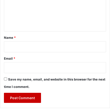
m
e
n
t
*
Name
*
Email
*
Save my name, email, and website in this browser for the next
time I comment.