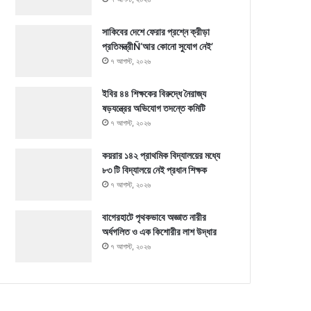
সাকিবের দেশে ফেরার প্রশ্নে ক্রীড়া
প্রতিমন্ত্রীÑ‘আর কোনো সুযোগ নেই’
৭ আগস্ট, ২০২৬
ইবির ৪৪ শিক্ষকের বিরুদ্ধে নৈরাজ্য
ষড়যন্ত্রের অভিযোগ তদন্তে কমিটি
৭ আগস্ট, ২০২৬
কয়রার ১৪২ প্রাথমিক বিদ্যালয়ের মধ্যে
৮৩ টি বিদ্যালয়ে নেই প্রধান শিক্ষক
৭ আগস্ট, ২০২৬
বাগেরহাটে পৃথকভাবে অজ্ঞাত নারীর
অর্ধগলিত ও এক কিশোরীর লাশ উদ্ধার
৭ আগস্ট, ২০২৬