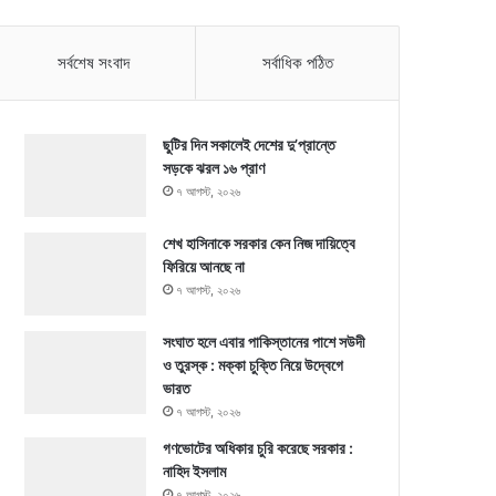
সর্বশেষ সংবাদ
সর্বাধিক পঠিত
ছুটির দিন সকালেই দেশের দু’প্রান্তে
সড়কে ঝরল ১৬ প্রাণ
৭ আগস্ট, ২০২৬
শেখ হাসিনাকে সরকার কেন নিজ দায়িত্বে
ফিরিয়ে আনছে না
৭ আগস্ট, ২০২৬
সংঘাত হলে এবার পাকিস্তানের পাশে সউদী
ও তুরস্ক : মক্কা চুক্তি নিয়ে উদ্বেগে
ভারত
৭ আগস্ট, ২০২৬
গণভোটের অধিকার চুরি করেছে সরকার :
নাহিদ ইসলাম
৭ আগস্ট, ২০২৬