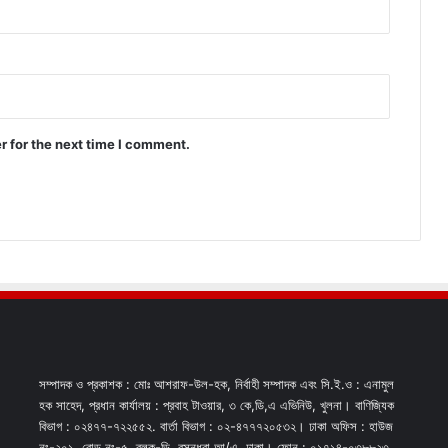
r for the next time I comment.
সম্পাদক ও প্রকাশক : মোঃ আশরাফ-উল-হক, নির্বাহী সম্পাদক এবং সি.ই.ও : এনামুল
হক সাহেদ, প্রধান কার্যালয় : প্রবাহ টাওয়ার, ৩ কে,ডি,এ এভিনিউ, খুলনা। বাণিজ্যিক
বিভাগ : ০২৪৭৭-৭২২৫৫২. বার্তা বিভাগ : ০২-৪৭৭৭২০৫৩২। ঢাকা অফিস : হাউজ
নং-২০১, রোড নং-৫, ব্লক-ডি, বসুন্ধরা আ/এ, ঢাকা। ফোন : ০১৭১৪-০৩৮৮২৩,