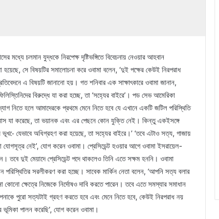
াসের মধ্যে চলমান যুদ্ধকে নিরপেক্ষ দৃষ্টিভঙ্গিতে বিবেচনায় নেওয়ার আহবান
া হয়েছে, সে বিষয়টির সমালোচনা করে ওবামা বলেন, ‘দুই পক্ষের কেউই নিরপরাধ
তিবেদনে এ বিষয়টি জানানো হয়। গত শনিবার এক সাক্ষাৎকারে ওবামা জানান,
িলিস্তিনিদের বিরুদ্ধে যা করা হচ্ছে, তা ‘সহ্যের বাইরে’। পড সেভ আমেরিকা
দ্যোগ নিতে হলে আমাদেরকে প্রথমে মেনে নিতে হবে যে এখানে একটি জটিল পরিস্থিতি
াস যা করেছে, তা ভয়ানক এবং এর পেছনে কোন যুক্তি নেই। কিন্তু একইসঙ্গে
 ভূখ-ে যেভাবে অধিগ্রহণ করা হয়েছে, তা সহ্যের বাইরে।’ ‘তবে এটাও সত্য, গাজায়
কোনো যোগসূত্র নেই’, যোগ করেন ওবামা। প্রেসিডেন্ট হওয়ার আগে ওবামা ইসরায়েল-
েন। তবে দুই মেয়াদে প্রেসিডেন্ট পদে থাকলেও তিনি এতে সক্ষম হননি। ওবামা
ন পরিস্থিতির সরলীকরণ করা হচ্ছে। সাবেক মার্কিন নেতা বলেন, ‘আপনি সত্য বলার
োনো ক্ষেত্রে নিজেকে নির্দোষও দাবি করতে পারেন। তবে এতে সমস্যার সমাধান
নাকে পুরো সত্যটাই গ্রহণ করতে হবে এবং মেনে নিতে হবে, কেউই নিরপরাধ নয়
 ভূমিকা পালন করেছি’, যোগ করেন ওবামা।