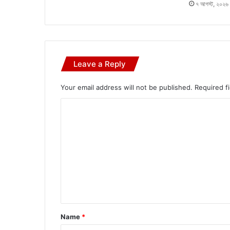
৭ আগস্ট, ২০২৬
Leave a Reply
Your email address will not be published.
Required f
C
o
m
m
e
n
t
*
Name
*