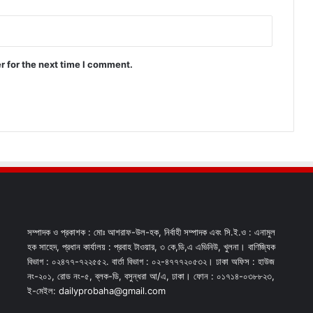
r for the next time I comment.
সম্পাদক ও প্রকাশক : মোঃ আশরাফ-উল-হক, নির্বাহী সম্পাদক এবং সি.ই.ও : এনামুল
হক সাহেদ, প্রধান কার্যালয় : প্রবাহ টাওয়ার, ৩ কে,ডি,এ এভিনিউ, খুলনা। বাণিজ্যিক
বিভাগ : ০২৪৭৭-৭২২৫৫২. বার্তা বিভাগ : ০২-৪৭৭৭২০৫৩২। ঢাকা অফিস : হাউজ
নং-২০১, রোড নং-৫, ব্লক-ডি, বসুন্ধরা আ/এ, ঢাকা। ফোন : ০১৭১৪-০৩৮৮২৩,
ই-মেইল: dailyprobaha@gmail.com