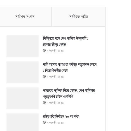
সর্বশেষ সংবাদ
সর্বাধিক পঠিত
দিল্লিতে বসে শেখ হাসিনা উস্কানি :
ঢাকার তীব্র ক্ষোভ
৭ আগস্ট, ২০২৬
দাবি আদায় না হওয়া পর্যন্ত আন্দোলন চলবে
: বিরোধীদলীয় নেতা
৭ আগস্ট, ২০২৬
ভারতের ভূমিকা নিয়ে ক্ষোভ, শেখ হাসিনার
প্রত্যর্পণ চাইল এনসিপি
৭ আগস্ট, ২০২৬
রাষ্ট্রপতি নির্বাচন ২০ আগস্ট
৭ আগস্ট, ২০২৬