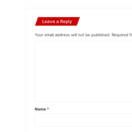
Leave a Reply
Your email address will not be published.
Required f
C
o
m
m
e
n
t
*
Name
*