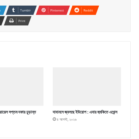
n
Tumblr
Pinterest
Reddit
Print
ায়েল সপ্তম দফার চূড়ান্ত
দাবানলে জ্বলছে ইউরোপ : এবার হুমকিতে এথেন্স
৪ আগস্ট, ২০২৬