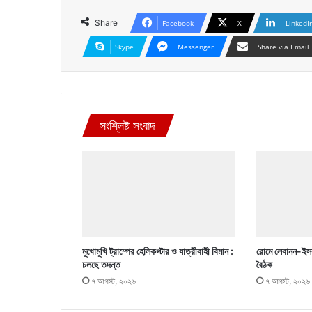
Share
Facebook
X
LinkedI
Skype
Messenger
Share via Email
সংশ্লিষ্ট সংবাদ
মুখোমুখি ট্রাম্পের হেলিকপ্টার ও যাত্রীবাহী বিমান :
রোমে লেবানন-ইসর
চলছে তদন্ত
বৈঠক
৭ আগস্ট, ২০২৬
৭ আগস্ট, ২০২৬