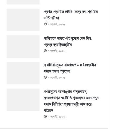
প্রথম শ্রেণিতে লটারি, অন্য সব শ্রেণিতে
ভর্তি পরীক্ষা
৭ আগস্ট, ২০২৬
হাসিনাকে ভারত এই সুযোগ কেন দিল,
প্রশ্ন স্বরাষ্ট্রমন্ত্রী’র
৭ আগস্ট, ২০২৬
ফ্যাসিবাদমুক্ত বাংলাদেশ এবং বৈষম্যহীন
সমাজ গড়ার প্রত্যয়
৭ আগস্ট, ২০২৬
গণমানুষের আকাঙ্খার বাস্তবায়ন,
ধ্বংসপ্রাপ্ত অর্থনীতি পুনরুদ্ধার এবং নতুন
সমাজ বিনির্মাণে প্রধানমন্ত্রী কাজ করে
যাচ্ছেন
৭ আগস্ট, ২০২৬