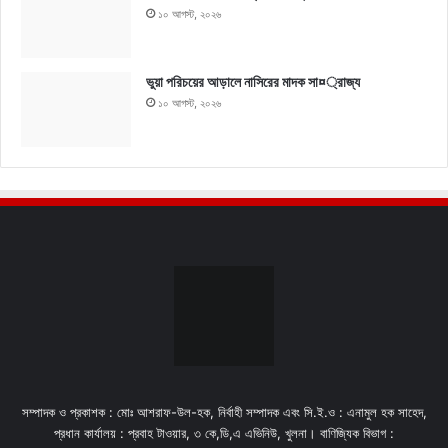
১০ আগস্ট, ২০২৬
ভুয়া পরিচয়ের আড়ালে নাসিরের মাদক সা¤্রাজ্য
১০ আগস্ট, ২০২৬
সম্পাদক ও প্রকাশক : মোঃ আশরাফ-উল-হক, নির্বাহী সম্পাদক এবং সি.ই.ও : এনামুল হক সাহেদ,
প্রধান কার্যালয় : প্রবাহ টাওয়ার, ৩ কে,ডি,এ এভিনিউ, খুলনা। বাণিজ্যিক বিভাগ :