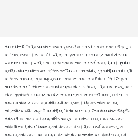
প্রবাহ রিপোর্ট ঃ ইরানের দক্ষিণ অঞ্চলে যুক্তরাষ্ট্রের চালানো সামরিক হামলার তীব্র নিন্দা
জানিয়েছে তেহরান। তাদের দাবি, এই হামলা যুদ্ধ অবসান-সংক্রান্ত সমঝোতা স্মারক-
এর গুরুতর লঙ্ঘন। একই সঙ্গে মধ্যপ্রাচ্যের দেশগুলোকে সতর্ক করেছে ইরান। বুধবার (৮
জুলাই) ভোরে প্রকাশিত এক বিবৃতিতে দেশটির মন্ত্রণালয় জানায়, যুক্তরাষ্ট্রের সেনাবাহিনী
জাতিসংঘ সনদের ২ নম্বর অনুচ্ছেদের ৪ নম্বর দফা লঙ্ঘন করে ইরানের দক্ষিণ উপকূলে
অবস্থিত কয়েকটি পর্যবেক্ষণ ও নজরদারি কেন্দ্রে হামলা চালিয়েছে। ইরান জানিয়েছে, এসব
হামলা যুদ্ধবিরতি-সংক্রান্ত সমঝোতা স্মারকের প্রথম দফারও স্পষ্ট লঙ্ঘন, যেখানে সব
ধরনের সামরিক অভিযান বন্ধ রাখার কথা বলা হয়েছে। বিবৃতিতে আরও বলা হয়,
আন্তর্জাতিক আইন অনুযায়ী সব রাষ্ট্রের, বিশেষ করে পারস্য উপসাগরের দক্ষিণ উপকূলীয়
প্রতিবেশী দেশগুলোর দায়িত্ব হলোÑতাদের ভূখ- বা স্থাপনা ব্যবহার করে যেন কোনো
আগ্রাসী পক্ষ ইরানের বিরুদ্ধে হামলা চালাতে না পারে। ইরান সতর্ক করে বলেছে, এ
ধরনের হামলায় কোনো দেশের সহযোগিতা আগ্রাসনের অপরাধে অংশগ্রহণ ও সহায়তা