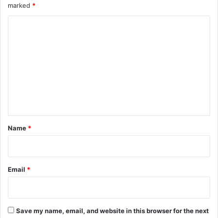
marked
*
C
o
m
m
e
n
t
*
Name
*
Email
*
Save my name, email, and website in this browser for the next