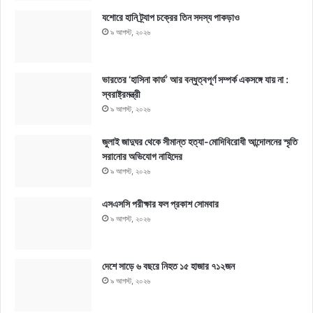
যশোরে হানি ট্র্যাপ চক্রের তিন সদস্য পাকড়াও
৯ আগস্ট, ২০২৬
ভারতের ‘হাসিনা কার্ড’ আর বন্ধুত্বপূর্ণ সম্পর্ক একসঙ্গে যায় না :
স্বরাষ্ট্রমন্ত্রী
৯ আগস্ট, ২০২৬
জুলাই জাদুঘর থেকে সীমান্ত হত্যা-মোদিবিরোধী আন্দোলনের স্মৃতি
সরানোর অভিযোগ নাহিদের
৯ আগস্ট, ২০২৬
এসএসসি পরীক্ষার ফল প্রকাশ সোমবার
৯ আগস্ট, ২০২৬
দেশে সাড়ে ৬ বছরে নিহত ১৫ হাজার ৭১২জন
৯ আগস্ট, ২০২৬