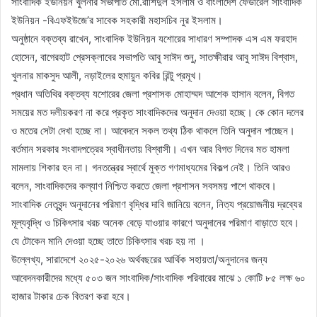
সাংবাদিক ইউনিয়ন খুলনার সভাপতি মো.রাশিদুল ইসলাম ও বাংলাদেশ ফেডারেল সাংবাদিক
ইউনিয়ন -বিএফইউজে’র সাবেক সহকারী মহাসচিব নুর ইসলাম।
অনুষ্ঠানে বক্তব্য রাখেন, সাংবাদিক ইউনিয়ন যশোরের সাধারণ সম্পাদক এস এম ফরহাদ
হোসেন, বাগেরহাট প্রেসক্লাবের সভাপতি আবু সাঈদ শুনু, সাতক্ষীরার আবু সাঈদ বিশ্বাস,
খুলনার মাকসুদ আলী, নড়াইলের হুমায়ুন কবির রিন্টু প্রমূখ।
প্রধান অতিথির বক্তব্য যশোরের জেলা প্রশাসক মোহাম্মদ আশেক হাসান বলেন, বিগত
সময়ের মত দলীয়করণ না করে প্রকৃত সাংবাদিকদের অনুদান দেওয়া হচ্ছে। কে কোন দলের
ও মতের সেটা দেখা হচ্ছে না। আবেদনে সকল তথ্য ঠিক থাকলে তিনি অনুদান পাচ্ছেন।
বর্তমান সরকার সংবাদপত্রের স্বাধীনতায় বিশ্বাসী। এখন আর বিগত দিনের মত হামলা
মামলায় শিকার হন না। গনতন্ত্রের স্বার্থে মুক্ত গণমাধ্যমের বিকল্প নেই। তিনি আরও
বলেন, সাংবাদিকদের কল্যাণ নিশ্চিত করতে জেলা প্রশাসন সবসময় পাশে থাকবে।
সাংবাদিক নেতৃবৃন্দ অনুদানের পরিমাণ বৃদ্ধির দাবি জানিয়ে বলেন, নিত্য প্রয়োজনীয় দ্রব্যের
মূল্যবৃদ্ধি ও চিকিৎসার খরচ অনেক বেড়ে যাওয়ার কারণে অনুদানের পরিমাণ বাড়াতে হবে।
যে টোকেন মানি দেওয়া হচ্ছে তাতে চিকিৎসার খরচ হয় না ।
উল্লেখ্য, সারাদেশে ২০২৫-২০২৬ অর্থবছরের আর্থিক সহায়তা/অনুদানের জন্য
আবেদনকারীদের মধ্যে ৫০৩ জন সাংবাদিক/সাংবাদিক পরিবারের মাঝে ১ কোটি ৮৫ লক্ষ ৬০
হাজার টাকার চেক বিতরণ করা হবে।