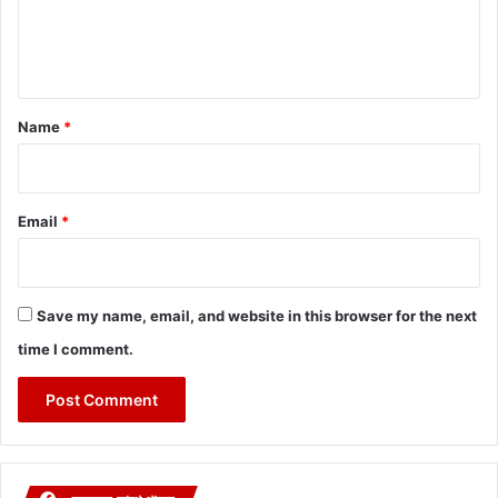
e
n
t
*
Name
*
Email
*
Save my name, email, and website in this browser for the next
time I comment.