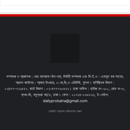
সম্পাদক ও প্রকাশক : মোঃ আশরাফ-উল-হক, নির্বাহী সম্পাদক এবং সি.ই.ও : এনামুল হক সাহেদ,
প্রধান কার্যালয় : প্রবাহ টাওয়ার, ৩ কে,ডি,এ এভিনিউ, খুলনা। বাণিজ্যিক বিভাগ :
০২৪৭৭-৭২২৫৫২. বার্তা বিভাগ : ০২-৪৭৭৭২০৫৩২। ঢাকা অফিস : হাউজ নং-২০১, রোড নং-৫,
ব্লক-ডি, বসুন্ধরা আ/এ, ঢাকা। ফোন : ০১৭১৪-০৩৮৮২৩, ই-মেইল:
dailyprobaha@gmail.com
মোবাইল অ্যাপস ডাউনলোড করুন